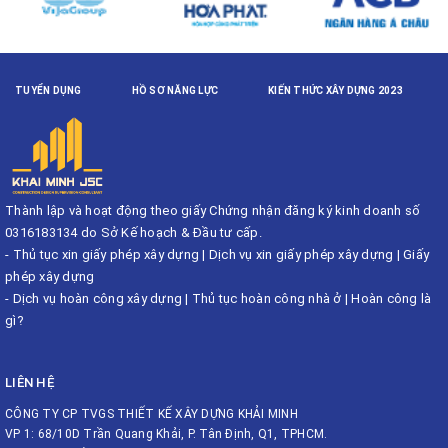
TUYỂN DỤNG
HỒ SƠ NĂNG LỰC
KIẾN THỨC XÂY DỰNG 2023
Thành lập và hoạt động theo giấy Chứng nhận đăng ký kinh doanh số
0316183134 do Sở Kế hoạch & Đầu tư cấp.
-
Thủ tục xin giấy phép xây dựng
|
Dịch vụ xin giấy phép xây dựng
|
Giấy
phép xây dựng
-
Dịch vụ hoàn công xây dựng
|
Thủ tục hoàn công nhà ở
|
Hoàn công là
gì?
LIÊN HỆ
CÔNG TY CP TVGS THIẾT KẾ XÂY DỰNG KHẢI MINH
VP 1: 68/10D Trần Quang Khải, P. Tân Định, Q1, TPHCM.