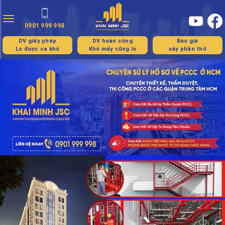
Toggle
0901 999 998
navigation
DV giấy phép
DV hoàn công
Báo giá
Lo được ca khó
Khó mấy cũng lo
xây phần thô