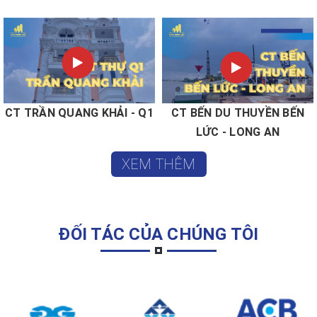
CT TRẦN QUANG KHẢI - Q1
CT BẾN DU THUYỀN BẾN
LỨC - LONG AN
XEM THÊM
ĐỐI TÁC CỦA CHÚNG TÔI