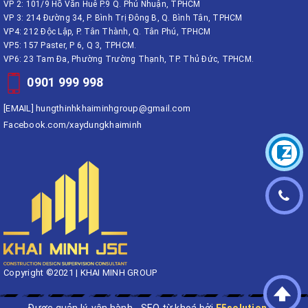
VP 2: 101/9 Hồ Văn Huê P.9 Q. Phú Nhuận, TPHCM
VP 3: 214 Đường 34, P. Bình Trị Đông B, Q. Bình Tân, TPHCM
VP4: 212 Độc Lập, P. Tân Thành, Q. Tân Phú, TPHCM
VP5: 157 Paster, P 6, Q 3, TPHCM.
VP6: 23 Tam Đa, Phường Trường Thạnh, TP. Thủ Đức, TPHCM.
0901 999 998
[EMAIL]
hungthinhkhaiminhgroup@gmail.com
Facebook.com/xaydungkhaiminh
Copyright ©2021 | KHAI MINH GROUP
Được quản lý, vận hành - SEO từ khoá bởi
F5solution.vn