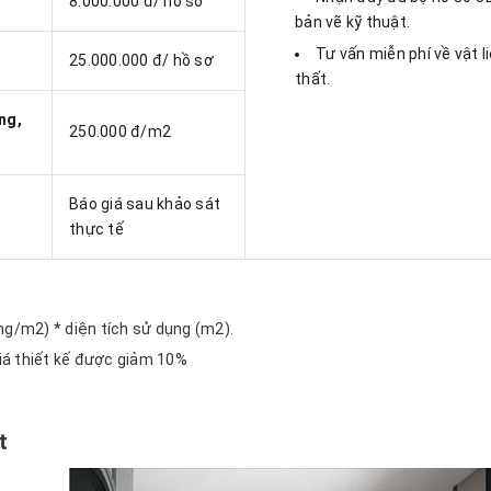
8.000.000 đ/ hồ sơ
bản vẽ kỹ thuật.
Tư vấn miễn phí về vật l
25.000.000 đ/ hồ sơ
thất.
ng,
250.000 đ/m2
Báo giá sau khảo sát
thực tế
đồng/m2) * diện tích sử dụng (m2).
giá thiết kế được giảm 10%
t