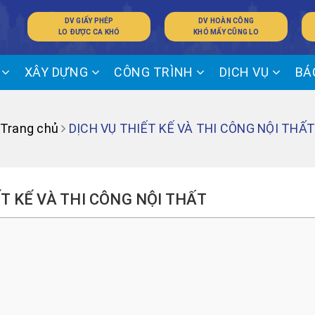
DV GIẤY PHÉP
DV HOÀN CÔNG
LO ĐƯỢC CA KHÓ
KHÓ MẤY CŨNG LO
Ế
XÂY DỰNG
CÔNG TRÌNH
DỊCH VỤ
BÁ
Trang chủ
DỊCH VỤ THIẾT KẾ VÀ THI CÔNG NỘI THẤ
ẾT KẾ VÀ THI CÔNG NỘI THẤT