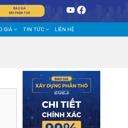
BÁO GIÁ
XÂY PHẦN THÔ
O GIÁ
TIN TỨC
LIÊN HỆ
T