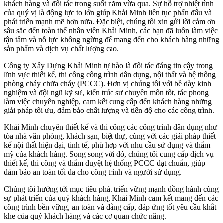
khách hàng và đối tác trong suốt năm vừa qua. Sự hỗ trợ nhiệt tình
của quý vị là động lực to lớn giúp Khải Minh liên tục phấn đấu và
phát triển mạnh mẽ hơn nữa. Đặc biệt, chúng tôi xin gửi lời cảm ơn
sâu sắc đến toàn thể nhân viên Khải Minh, các bạn đã luôn làm việc
tận tâm và nỗ lực không ngừng để mang đến cho khách hàng những
sản phẩm và dịch vụ chất lượng cao.
Công ty Xây Dựng Khải Minh tự hào là đối tác đáng tin cậy trong
lĩnh vực thiết kế, thi công công trình dân dụng, nội thất và hệ thống
phòng cháy chữa cháy (PCCC). Đơn vị chúng tôi với bề dày kinh
nghiệm và đội ngũ kỹ sư, kiến trúc sư chuyên môn tốt, tác phong
làm việc chuyên nghiệp, cam kết cung cấp đến khách hàng những
giải pháp tối ưu, đảm bảo chất lượng và tiến độ cho các công trình.
Khải Minh chuyên thiết kế và thi công các công trình dân dụng như
tòa nhà văn phòng, khách sạn, biệt thự, cùng với các giải pháp thiết
kế nội thất hiện đại, tinh tế, phù hợp với nhu cầu sử dụng và thẩm
mỹ của khách hàng. Song song với đó, chúng tôi cung cấp dịch vụ
thiết kế, thi công và thẩm duyệt hệ thống PCCC đạt chuẩn, giúp
đảm bảo an toàn tối đa cho công trình và người sử dụng.
Chúng tôi hướng tới mục tiêu phát triển vững mạnh đồng hành cùng
sự phát triển của quý khách hàng, Khải Minh cam kết mang đến các
công trình bền vững, an toàn và đẳng cấp, đáp ứng tốt yêu cầu khắt
khe của quý khách hàng và các cơ quan chức năng.