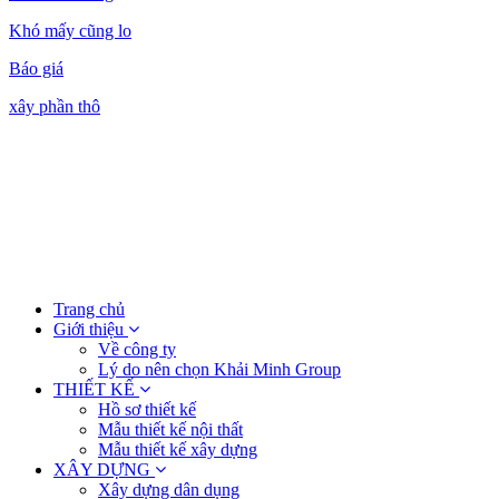
Khó mấy cũng lo
Báo giá
xây phần thô
Trang chủ
Giới thiệu
Về công ty
Lý do nên chọn Khải Minh Group
THIẾT KẾ
Hồ sơ thiết kế
Mẫu thiết kế nội thất
Mẫu thiết kế xây dựng
XÂY DỰNG
Xây dựng dân dụng