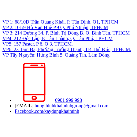
Liên hệ
CÔNG TY CP TVGS THIẾT KẾ XÂY DỰNG KHẢI MINH
VP 1: 68/10D Trần Quang Khải, P. Tân Định, Q1, TPHCM.
VP 2: 101/9 Hồ Văn Huê P.9 Q. Phú Nhuận, TPHCM
VP 3: 214 Đường 34, P. Bình Trị Đông B, Q. Bình Tân, TPHCM
VP4: 212 Độc Lập, P. Tân Thành, Q. Tân Phú, TPHCM
VP5: 157 Paster, P 6, Q 3, TPHCM.
VP6: 23 Tam Đa, Phường Trường Thạnh, TP. Thủ Đức, TPHCM.
VP Tây Nguyên: Hưng Bình 5, Quảng Tín, Lâm Đồng
0901 999 998
[EMAIL]
hungthinhkhaiminhgroup@gmail.com
Facebook.com/xaydungkhaiminh