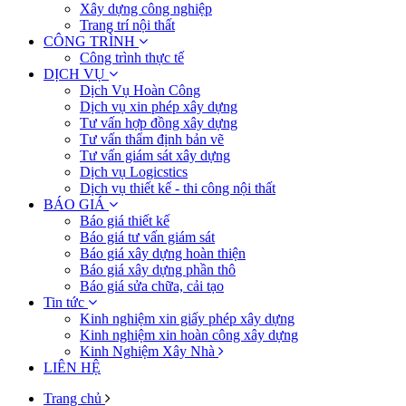
Xây dựng công nghiệp
Trang trí nội thất
CÔNG TRÌNH
Công trình thực tế
DỊCH VỤ
Dịch Vụ Hoàn Công
Dịch vụ xin phép xây dựng
Tư vấn hợp đồng xây dựng
Tư vấn thẩm định bản vẽ
Tư vấn giám sát xây dựng
Dịch vụ Logicstics
Dịch vụ thiết kế - thi công nội thất
BÁO GIÁ
Báo giá thiết kế
Báo giá tư vấn giám sát
Báo giá xây dựng hoàn thiện
Báo giá xây dựng phần thô
Báo giá sửa chữa, cải tạo
Tin tức
Kinh nghiệm xin giấy phép xây dựng
Kinh nghiệm xin hoàn công xây dựng
Kinh Nghiệm Xây Nhà
LIÊN HỆ
Trang chủ