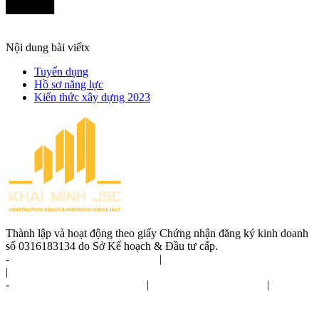
Nội dung bài viết
x
Tuyển dụng
Hồ sơ năng lực
Kiến thức xây dựng 2023
Thành lập và hoạt động theo giấy Chứng nhận đăng ký kinh doanh
số 0316183134 do Sở Kế hoạch & Đầu tư cấp.
-
Thủ tục xin giấy phép xây dựng
|
Dịch vụ xin giấy phép xây dựng
|
Giấy phép xây dựng
-
Dịch vụ hoàn công xây dựng
|
Thủ tục hoàn công nhà ở
|
Hoàn
công là gì?