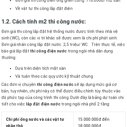
Đơn giá thi công điện ống ghen cứng: 110.000đ/ m2 sàn.
Về vật tư thi công lắp đặt điện
1.2. Cách tính m2 thi công nước:
Đơn giá thi công lắp đặt hệ thống nước được tính theo nhà vệ
sinh (WC), còn các vị trí khác sẽ được xem là chi phí phát sinh.
Đơn giá nhân công lắp đặt nước: 2,5 triệu/ WC. Trên thực tế, việc
báo giá lắp đặt
thi công điện nước
trong ngôi nhà dân dụng
thường:
Dựa trên diện tích mặt sàn
Và tuân theo các quy ước kỹ thuật chung
Các đơn vị chuyên
thi công điện nước
sẽ áp dụng mức giá cơ
bản, tuy nhiên, chi phí này có thể được điều chỉnh tùy thuộc vào
độ phức tạp của công trình thi công. Dưới đây là bảng dự toán chi
tiết cho việc
lắp đặt điện nước
trong ngôi nhà phố 2 tầng:
Chi phí ống nước và các vật tư
15.000.000đ đến
phần thô
18.000.000đ