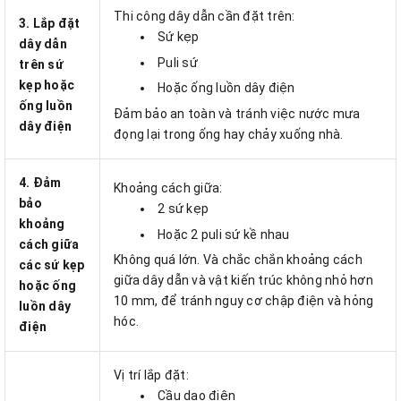
Thi công dây dẫn cần đặt trên:
3. Lắp đặt
Sứ kẹp
dây dẫn
Puli sứ
trên sứ
kẹp hoặc
Hoặc ống luồn dây điện
ống luồn
Đảm bảo an toàn và tránh việc nước mưa
dây điện
đọng lại trong ống hay chảy xuống nhà.
4. Đảm
Khoảng cách giữa:
bảo
2 sứ kẹp
khoảng
Hoặc 2 puli sứ kề nhau
cách giữa
Không quá lớn. Và chắc chắn khoảng cách
các sứ kẹp
giữa dây dẫn và vật kiến trúc không nhỏ hơn
hoặc ống
10 mm, để tránh nguy cơ chập điện và hỏng
luồn dây
hóc.
điện
Vị trí lắp đặt:
Cầu dao điện