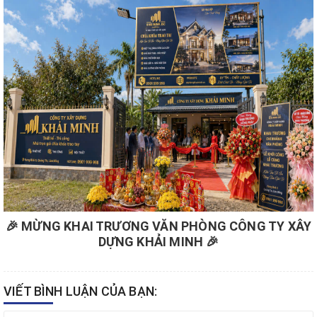
🎉 MỪNG KHAI TRƯƠNG VĂN PHÒNG CÔNG TY XÂY
DỰNG KHẢI MINH 🎉
VIẾT BÌNH LUẬN CỦA BẠN: