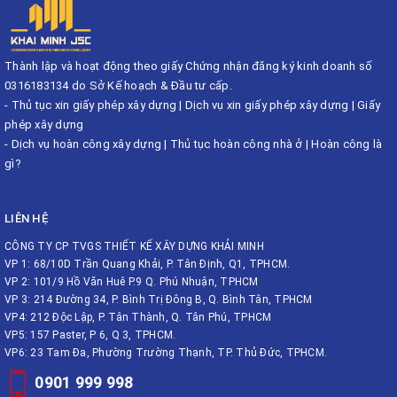
Thành lập và hoạt động theo giấy Chứng nhận đăng ký kinh doanh số
0316183134 do Sở Kế hoạch & Đầu tư cấp.
-
Thủ tục xin giấy phép xây dựng
|
Dịch vụ xin giấy phép xây dựng
|
Giấy
phép xây dựng
-
Dịch vụ hoàn công xây dựng
|
Thủ tục hoàn công nhà ở
|
Hoàn công là
gì?
LIÊN HỆ
CÔNG TY CP TVGS THIẾT KẾ XÂY DỰNG KHẢI MINH
VP 1: 68/10D Trần Quang Khải, P. Tân Định, Q1, TPHCM.
VP 2: 101/9 Hồ Văn Huê P.9 Q. Phú Nhuận, TPHCM
VP 3: 214 Đường 34, P. Bình Trị Đông B, Q. Bình Tân, TPHCM
VP4: 212 Độc Lập, P. Tân Thành, Q. Tân Phú, TPHCM
VP5: 157 Paster, P 6, Q 3, TPHCM.
VP6: 23 Tam Đa, Phường Trường Thạnh, TP. Thủ Đức, TPHCM.
0901 999 998