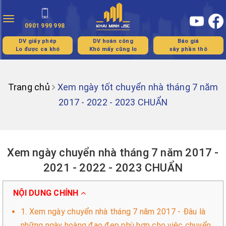
Toggle
0901 999 998
navigation
DV giấy phép
DV hoàn công
Báo giá
Lo được ca khó
Khó mấy cũng lo
xây phần thô
Trang chủ
Xem ngày tốt chuyển nhà tháng 7 năm
2017 - 2022 - 2023 CHUẨN
Xem ngày chuyển nhà tháng 7 năm 2017 -
2021 - 2022 - 2023 CHUẨN
NỘI DUNG CHÍNH
1. Xem ngày chuyển nhà tháng 7 năm 2017 - Đâu là
những ngày hoàng đạo đẹp phù hợp cho việc chuyển