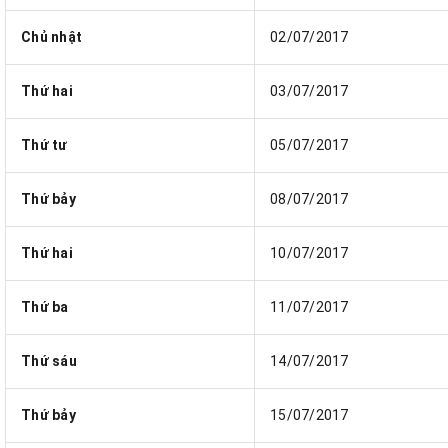
Chủ nhật
02/07/2017
Thứ hai
03/07/2017
Thứ tư
05/07/2017
Thứ bảy
08/07/2017
Thứ hai
10/07/2017
Thứ ba
11/07/2017
Thứ sáu
14/07/2017
Thứ bảy
15/07/2017