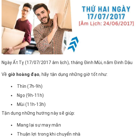
Ngày Ất Tỵ (17/07/2017 âm lịch), tháng Đinh Mùi, năm Đinh Dậu
Về
giờ hoàng đạo
, hãy tận dụng những giờ tốt như:
Thìn (7h-9h)
Ngọ (9h-11h)
Mùi (11h-13h)
Tận dụng những hướng này sẽ giúp:
Mang lại sự may mắn
Thuận lợi trong khi chuyển nhà