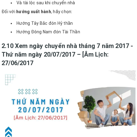
Và tài lộc sau khi chuyển nhà
Đối với
hướng xuất hành
, hãy chọn:
Hướng Tây Bắc đón Hỷ thần
Hướng Đông Nam đón Tài Thần
2.10
Xem ngày chuyển nhà tháng 7 năm 2017 -
Thứ năm ngày 20/07/2017 – [Âm Lịch:
27/06/2017