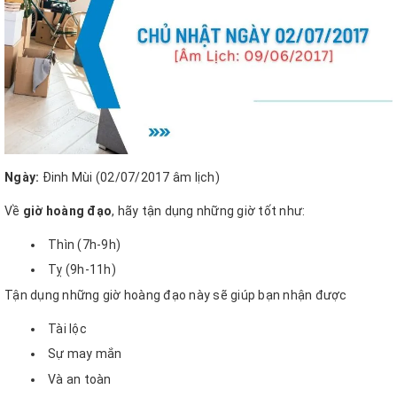
Ngày:
Đinh Mùi (02/07/2017 â
m lịch)
Về
giờ hoàng đạo
, hãy tận dụng những giờ tốt như:
Thìn (7h-9h)
Tỵ (9h-11h)
Tận dụng những giờ hoàng đạo này sẽ giúp bạn nhận được
Tài lộc
Sự may mắn
Và an toàn