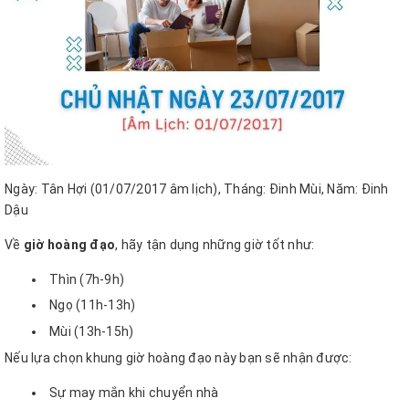
Ngày: Tân Hợi (01/07/2017 âm lịch), Tháng: Đinh Mùi, Năm: Đinh
Dậu
Về
giờ hoàng đạo
, hãy tận dụng những giờ tốt như:
Thìn (7h-9h)
Ngọ (11h-13h)
Mùi (13h-15h)
Nếu lựa chọn khung giờ hoàng đạo này bạn sẽ nhận được:
Sự may mắn khi chuyển nhà