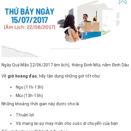
Ngày Quý Mão 22/06/2017 âm lịch), tháng Đinh Mùi, năm Đinh Dậu
Về
giờ hoàng đạo
, hãy tận dụng những giờ tốt như:
Ngọ (11h-13h)
Mùi (13h-15h)
Những khoảng thời gian này được cho là:
Thuận lợi
Và mang lại sự may mắn cho cuộc di chuyển của bạn