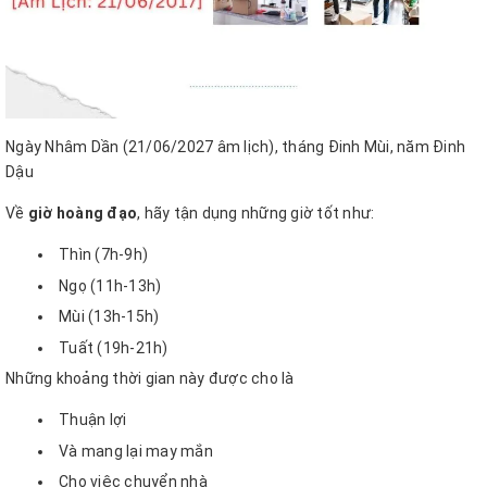
Ngày Nhâm Dần (21/06/2027 âm lịch), tháng Đinh Mùi, năm Đinh
Dậu
Về
giờ hoàng đạo
, hãy tận dụng những giờ tốt như:
Thìn (7h-9h)
Ngọ (11h-13h)
Mùi (13h-15h)
Tuất (19h-21h)
Những khoảng thời gian này được cho là
Thuận lợi
Và mang lại may mắn
Cho việc chuyển nhà