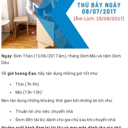
Ngày:
Bính Thân (15/06/2017 âm), tháng Đinh Mùi và năm Đinh
Dậu
Về
giờ hoàng đạo
, hãy tận dụng những giờ tốt như:
Thìn (7h-9h)
Mùi (13h-15h)'
Nên tận dụng những khoảng thời gian bởi những lợi ích như:
Thuận lợi cho việc chuyển nhà
Đem đến tài lộc dành cho gia chủ sau khi chuyển nhà
Hướng xuất hành đem lại tài lộc và may mắn dành cho gia chủ: