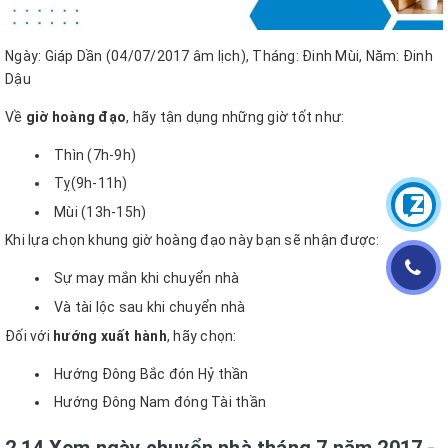
Ngày: Giáp Dần (04/07/2017 âm lịch), Tháng: Đinh Mùi, Năm: Đinh
Dậu
Về
giờ hoàng đạo
, hãy tận dụng những giờ tốt như:
Thìn (7h-9h)
Tỵ(9h-11h)
Mùi (13h-15h)
Khi lựa chọn khung giờ hoàng đạo này bạn sẽ nhận được:
Sự may mắn khi chuyển nhà
Và tài lộc sau khi chuyển nhà
Đối với
hướng xuất hành
, hãy chọn:
Hướng Đông Bắc đón Hỷ thần
Hướng Đông Nam đóng Tài thần