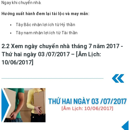
Ngay khi chuyển nhà.
Hướng xuất hành đem lại tài lộc và may mắn:
Tây Bắc nhận lợi ích từ Hỷ thần
Tây nam nhận lợi ích từ Tài thần
2.2
Xem ngày chuyển nhà tháng 7 năm 2017 -
Thứ hai ngày 03 /07/2017 – [Âm Lịch:
10/06/2017]