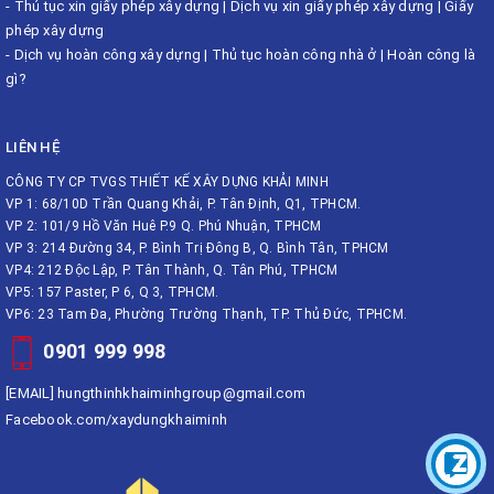
-
Thủ tục xin giấy phép xây dựng
|
Dịch vụ xin giấy phép xây dựng
|
Giấy
phép xây dựng
-
Dịch vụ hoàn công xây dựng
|
Thủ tục hoàn công nhà ở
|
Hoàn công là
gì?
LIÊN HỆ
CÔNG TY CP TVGS THIẾT KẾ XÂY DỰNG KHẢI MINH
VP 1: 68/10D Trần Quang Khải, P. Tân Định, Q1, TPHCM.
VP 2: 101/9 Hồ Văn Huê P.9 Q. Phú Nhuận, TPHCM
VP 3: 214 Đường 34, P. Bình Trị Đông B, Q. Bình Tân, TPHCM
VP4: 212 Độc Lập, P. Tân Thành, Q. Tân Phú, TPHCM
VP5: 157 Paster, P 6, Q 3, TPHCM.
VP6: 23 Tam Đa, Phường Trường Thạnh, TP. Thủ Đức, TPHCM.
0901 999 998
[EMAIL]
hungthinhkhaiminhgroup@gmail.com
Facebook.com/xaydungkhaiminh