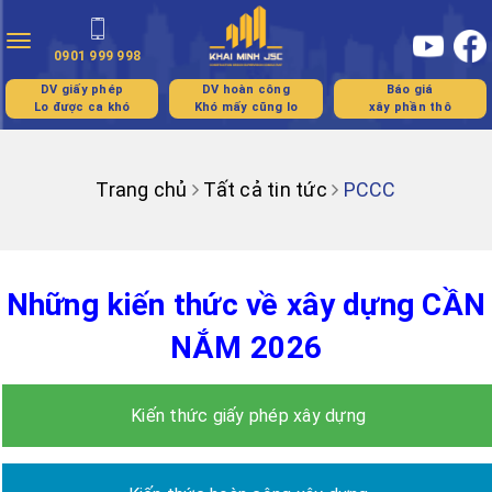
Toggle
0901 999 998
navigation
DV giấy phép
DV hoàn công
Báo giá
Lo được ca khó
Khó mấy cũng lo
xây phần thô
Trang chủ
Tất cả tin tức
PCCC
Những kiến thức về xây dựng CẦN
NẮM 2026
Kiến thức giấy phép xây dựng