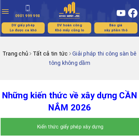
Toggle
0901 999 998
navigation
DV giấy phép
DV hoàn công
Báo giá
Lo được ca khó
Khó mấy cũng lo
xây phần thô
Trang chủ
Tất cả tin tức
Giải pháp thi công sàn bê
tông không dầm
Những kiến thức về xây dựng CẦN
NẮM 2026
Kiến thức giấy phép xây dựng