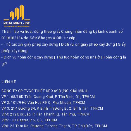
Thành lập và hoạt động theo giấy Chứng nhận đăng ký kinh doanh số
0316183134 do Sở Kế hoạch & Đầu tư cấp.
-
Thủ tục xin giấy phép xây dựng
|
Dịch vụ xin giấy phép xây dựng
|
Giấy
phép xây dựng
-
Dịch vụ hoàn công xây dựng
|
Thủ tục hoàn công nhà ở
|
Hoàn công là
gì?
LIÊN HỆ
CÔNG TY CP TVGS THIẾT KẾ XÂY DỰNG KHẢI MINH
VP 1: 68/10D Trần Quang Khải, P. Tân Định, Q1, TPHCM.
VP 2: 101/9 Hồ Văn Huê P.9 Q. Phú Nhuận, TPHCM
VP 3: 214 Đường 34, P. Bình Trị Đông B, Q. Bình Tân, TPHCM
VP4: 212 Độc Lập, P. Tân Thành, Q. Tân Phú, TPHCM
VP5: 157 Paster, P 6, Q 3, TPHCM.
VP6: 23 Tam Đa, Phường Trường Thạnh, TP. Thủ Đức, TPHCM.