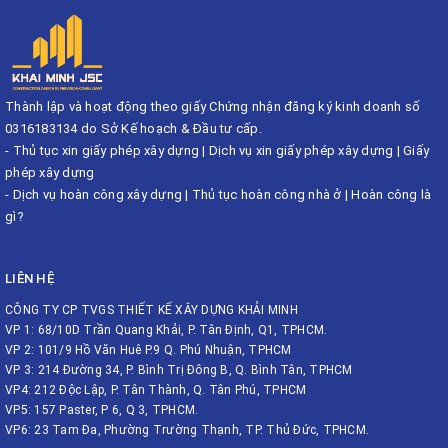
Thành lập và hoạt động theo giấy Chứng nhận đăng ký kinh doanh số
0316183134 do Sở Kế hoạch & Đầu tư cấp.
-
Thủ tục xin giấy phép xây dựng
|
Dịch vụ xin giấy phép xây dựng
|
Giấy
phép xây dựng
-
Dịch vụ hoàn công xây dựng
|
Thủ tục hoàn công nhà ở
|
Hoàn công là
gì?
LIÊN HỆ
CÔNG TY CP TVGS THIẾT KẾ XÂY DỰNG KHẢI MINH
VP 1: 68/10D Trần Quang Khải, P. Tân Định, Q1, TPHCM.
VP 2: 101/9 Hồ Văn Huê P.9 Q. Phú Nhuận, TPHCM
VP 3: 214 Đường 34, P. Bình Trị Đông B, Q. Bình Tân, TPHCM
VP4: 212 Độc Lập, P. Tân Thành, Q. Tân Phú, TPHCM
VP5: 157 Paster, P 6, Q 3, TPHCM.
VP6: 23 Tam Đa, Phường Trường Thạnh, TP. Thủ Đức, TPHCM.