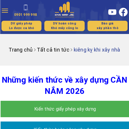
Toggle
0901 999 998
navigation
DV giấy phép
DV hoàn công
Báo giá
Lo được ca khó
Khó mấy cũng lo
xây phần thô
Trang chủ
Tất cả tin tức
kiêng kỵ khi xây nhà
Những kiến thức về xây dựng CẦN
NẮM 2026
Kiến thức giấy phép xây dựng