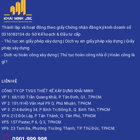
Thành lập và hoạt động theo giấy Chứng nhận đăng ký kinh doanh số
0316183134 do Sở Kế hoạch & Đầu tư cấp.
-
Thủ tục xin giấy phép xây dựng
|
Dịch vụ xin giấy phép xây dựng
|
Giấy
phép xây dựng
-
Dịch vụ hoàn công xây dựng
|
Thủ tục hoàn công nhà ở
|
Hoàn công là
gì?
LIÊN HỆ
CÔNG TY CP TVGS THIẾT KẾ XÂY DỰNG KHẢI MINH
VP 1: 68/10D Trần Quang Khải, P. Tân Định, Q1, TPHCM.
VP 2: 101/9 Hồ Văn Huê P.9 Q. Phú Nhuận, TPHCM
VP 3: 214 Đường 34, P. Bình Trị Đông B, Q. Bình Tân, TPHCM
VP4: 212 Độc Lập, P. Tân Thành, Q. Tân Phú, TPHCM
VP5: 157 Paster, P 6, Q 3, TPHCM.
VP6: 23 Tam Đa, Phường Trường Thạnh, TP. Thủ Đức, TPHCM.
0901 999 998