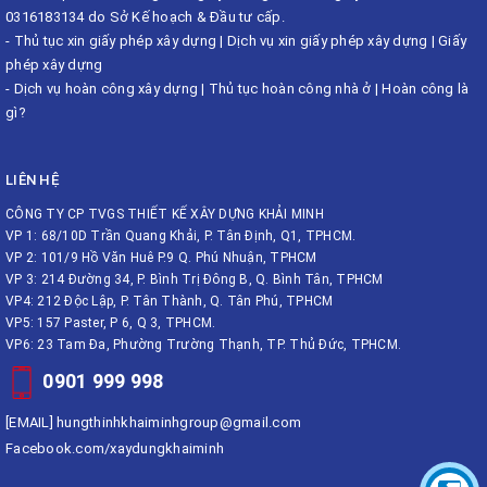
0316183134 do Sở Kế hoạch & Đầu tư cấp.
-
Thủ tục xin giấy phép xây dựng
|
Dịch vụ xin giấy phép xây dựng
|
Giấy
phép xây dựng
-
Dịch vụ hoàn công xây dựng
|
Thủ tục hoàn công nhà ở
|
Hoàn công là
gì?
LIÊN HỆ
CÔNG TY CP TVGS THIẾT KẾ XÂY DỰNG KHẢI MINH
VP 1: 68/10D Trần Quang Khải, P. Tân Định, Q1, TPHCM.
VP 2: 101/9 Hồ Văn Huê P.9 Q. Phú Nhuận, TPHCM
VP 3: 214 Đường 34, P. Bình Trị Đông B, Q. Bình Tân, TPHCM
VP4: 212 Độc Lập, P. Tân Thành, Q. Tân Phú, TPHCM
VP5: 157 Paster, P 6, Q 3, TPHCM.
VP6: 23 Tam Đa, Phường Trường Thạnh, TP. Thủ Đức, TPHCM.
0901 999 998
[EMAIL]
hungthinhkhaiminhgroup@gmail.com
Facebook.com/xaydungkhaiminh