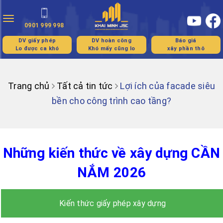
Toggle
0901 999 998
navigation
DV giấy phép
DV hoàn công
Báo giá
Lo được ca khó
Khó mấy cũng lo
xây phần thô
Trang chủ
Tất cả tin tức
Lợi ích của facade siêu
bền cho công trình cao tầng?
Những kiến thức về xây dựng CẦN
NẮM 2026
Kiến thức giấy phép xây dựng