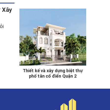
ở Xây
ỏi
Thiết kế và xây dựng biệt thự
phố tân cổ điển Quận 2
H