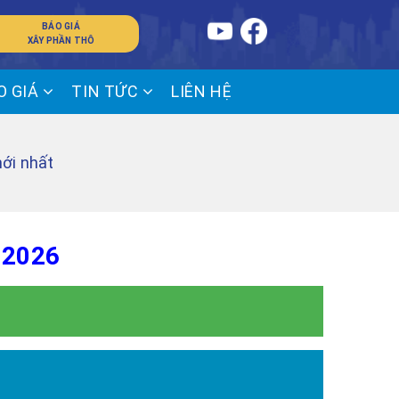
BÁO GIÁ
XÂY PHẦN THÔ
O GIÁ
TIN TỨC
LIÊN HỆ
ới nhất
 2026