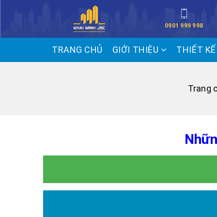
0901 999 998
TRANG CHỦ
GIỚI THIỆU
THIẾT K
Trang 
Nhữn