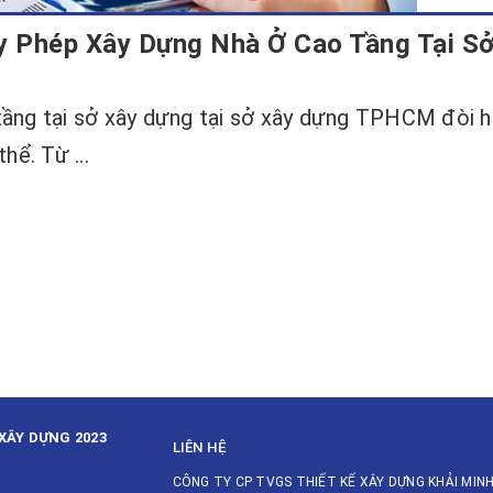
ấy Phép Xây Dựng Nhà Ở Cao Tầng Tại S
 tầng tại sở xây dựng tại sở xây dựng TPHCM đòi h
hể. Từ ...
XÂY DỰNG 2023
LIÊN HỆ
CÔNG TY CP TVGS THIẾT KẾ XÂY DỰNG KHẢI MIN