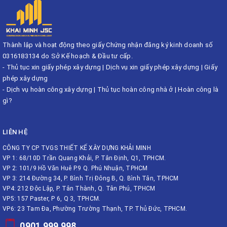
Thành lập và hoạt động theo giấy Chứng nhận đăng ký kinh doanh số
0316183134 do Sở Kế hoạch & Đầu tư cấp.
-
Thủ tục xin giấy phép xây dựng
|
Dịch vụ xin giấy phép xây dựng
|
Giấy
phép xây dựng
-
Dịch vụ hoàn công xây dựng
|
Thủ tục hoàn công nhà ở
|
Hoàn công là
gì?
LIÊN HỆ
CÔNG TY CP TVGS THIẾT KẾ XÂY DỰNG KHẢI MINH
VP 1: 68/10D Trần Quang Khải, P. Tân Định, Q1, TPHCM.
VP 2: 101/9 Hồ Văn Huê P.9 Q. Phú Nhuận, TPHCM
VP 3: 214 Đường 34, P. Bình Trị Đông B, Q. Bình Tân, TPHCM
VP4: 212 Độc Lập, P. Tân Thành, Q. Tân Phú, TPHCM
VP5: 157 Paster, P 6, Q 3, TPHCM.
VP6: 23 Tam Đa, Phường Trường Thạnh, TP. Thủ Đức, TPHCM.
0901 999 998