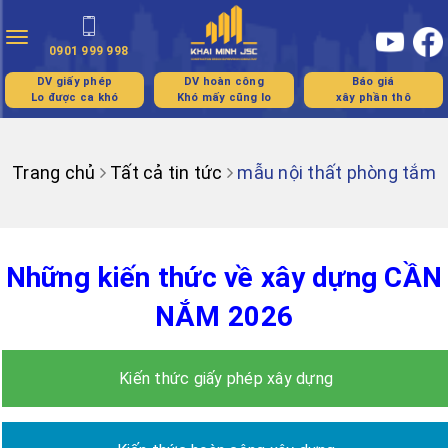
Toggle
0901 999 998
navigation
DV giấy phép
DV hoàn công
Báo giá
Lo được ca khó
Khó mấy cũng lo
xây phần thô
Trang chủ
Tất cả tin tức
mẫu nội thất phòng tắm
Những kiến thức về xây dựng CẦN
NẮM 2026
Kiến thức giấy phép xây dựng