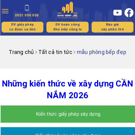
Toggle
0901 999 998
navigation
DV giấy phép
DV hoàn công
Báo giá
Lo được ca khó
Khó mấy cũng lo
xây phần thô
Trang chủ
Tất cả tin tức
mẫu phòng bếp đẹp
Những kiến thức về xây dựng CẦN
NẮM 2026
Kiến thức giấy phép xây dựng