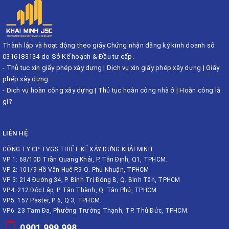
Thành lập và hoạt động theo giấy Chứng nhận đăng ký kinh doanh số
0316183134 do Sở Kế hoạch & Đầu tư cấp.
-
Thủ tục xin giấy phép xây dựng
|
Dịch vụ xin giấy phép xây dựng
|
Giấy
phép xây dựng
-
Dịch vụ hoàn công xây dựng
|
Thủ tục hoàn công nhà ở
|
Hoàn công là
gì?
LIÊN HỆ
CÔNG TY CP TVGS THIẾT KẾ XÂY DỰNG KHẢI MINH
VP 1: 68/10D Trần Quang Khải, P. Tân Định, Q1, TPHCM.
VP 2: 101/9 Hồ Văn Huê P.9 Q. Phú Nhuận, TPHCM
VP 3: 214 Đường 34, P. Bình Trị Đông B, Q. Bình Tân, TPHCM
VP4: 212 Độc Lập, P. Tân Thành, Q. Tân Phú, TPHCM
VP5: 157 Paster, P 6, Q 3, TPHCM.
VP6: 23 Tam Đa, Phường Trường Thạnh, TP. Thủ Đức, TPHCM.
0901 999 998