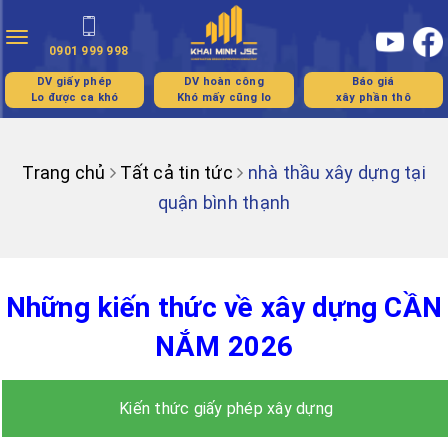
Toggle
0901 999 998
navigation
DV giấy phép
DV hoàn công
Báo giá
Lo được ca khó
Khó mấy cũng lo
xây phần thô
Trang chủ
Tất cả tin tức
nhà thầu xây dựng tại
quận bình thạnh
Những kiến thức về xây dựng CẦN
NẮM 2026
Kiến thức giấy phép xây dựng