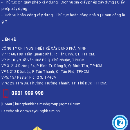
-
Thủ tục xin giấy phép xây dựng
|
Dịch vụ xin giấy phép xây dựng
|
Giấy
phép xây dựng
-
Dịch vụ hoàn công xây dựng
|
Thủ tục hoàn công nhà ở
|
Hoàn công là
gì?
LIÊN HỆ
CÔNG TY CP TVGS THIẾT KẾ XÂY DỰNG KHẢI MINH
VP 1: 68/10D Trần Quang Khải, P. Tân Định, Q1, TPHCM.
VP 2: 101/9 Hồ Văn Huê P.9 Q. Phú Nhuận, TPHCM
VP 3: 214 Đường 34, P. Bình Trị Đông B, Q. Bình Tân, TPHCM
VP4: 212 Độc Lập, P. Tân Thành, Q. Tân Phú, TPHCM
VP5: 157 Paster, P 6, Q 3, TPHCM.
VP6: 23 Tam Đa, Phường Trường Thạnh, TP. Thủ Đức, TPHCM.
0901 999 998
[EMAIL]
hungthinhkhaiminhgroup@gmail.com
Facebook.com/xaydungkhaiminh