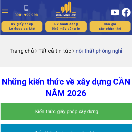
Toggle
0901 999 998
navigation
DV giấy phép
DV hoàn công
Báo giá
Lo được ca khó
Khó mấy cũng lo
xây phần thô
Trang chủ
Tất cả tin tức
nội thất phòng nghỉ
Những kiến thức về xây dựng CẦN
NẮM 2026
Kiến thức giấy phép xây dựng