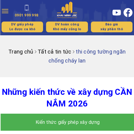
Toggle
0901 999 998
navigation
DV giấy phép
DV hoàn công
Báo giá
Lo được ca khó
Khó mấy cũng lo
xây phần thô
Trang chủ
Tất cả tin tức
thi công tường ngăn
chống cháy lan
Những kiến thức về xây dựng CẦN
NẮM 2026
Kiến thức giấy phép xây dựng