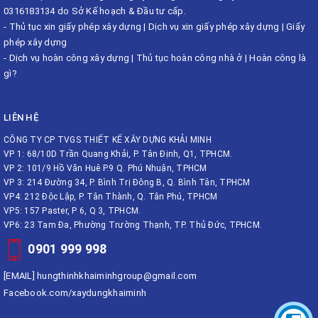
0316183134 do Sở Kế hoạch & Đầu tư cấp.
-
Thủ tục xin giấy phép xây dựng
|
Dịch vụ xin giấy phép xây dựng
|
Giấy
phép xây dựng
-
Dịch vụ hoàn công xây dựng
|
Thủ tục hoàn công nhà ở
|
Hoàn công là
gì?
LIÊN HỆ
CÔNG TY CP TVGS THIẾT KẾ XÂY DỰNG KHẢI MINH
VP 1: 68/10D Trần Quang Khải, P. Tân Định, Q1, TPHCM.
VP 2: 101/9 Hồ Văn Huê P.9 Q. Phú Nhuận, TPHCM
VP 3: 214 Đường 34, P. Bình Trị Đông B, Q. Bình Tân, TPHCM
VP4: 212 Độc Lập, P. Tân Thành, Q. Tân Phú, TPHCM
VP5: 157 Paster, P 6, Q 3, TPHCM.
VP6: 23 Tam Đa, Phường Trường Thạnh, TP. Thủ Đức, TPHCM.
0901 999 998
[EMAIL]
hungthinhkhaiminhgroup@gmail.com
Facebook.com/xaydungkhaiminh