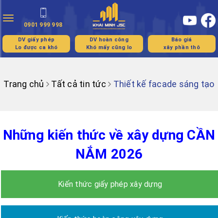
Toggle
0901 999 998
navigation
DV giấy phép
DV hoàn công
Báo giá
Lo được ca khó
Khó mấy cũng lo
xây phần thô
Trang chủ
Tất cả tin tức
Thiết kế facade sáng tạo
Những kiến thức về xây dựng CẦN
NẮM 2026
Kiến thức giấy phép xây dựng