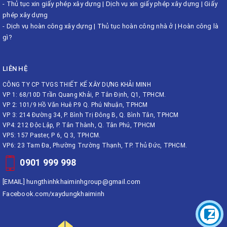
-
Thủ tục xin giấy phép xây dựng
|
Dịch vụ xin giấy phép xây dựng
|
Giấy
phép xây dựng
-
Dịch vụ hoàn công xây dựng
|
Thủ tục hoàn công nhà ở
|
Hoàn công là
gì?
LIÊN HỆ
CÔNG TY CP TVGS THIẾT KẾ XÂY DỰNG KHẢI MINH
VP 1: 68/10D Trần Quang Khải, P. Tân Định, Q1, TPHCM.
VP 2: 101/9 Hồ Văn Huê P.9 Q. Phú Nhuận, TPHCM
VP 3: 214 Đường 34, P. Bình Trị Đông B, Q. Bình Tân, TPHCM
VP4: 212 Độc Lập, P. Tân Thành, Q. Tân Phú, TPHCM
VP5: 157 Paster, P 6, Q 3, TPHCM.
VP6: 23 Tam Đa, Phường Trường Thạnh, TP. Thủ Đức, TPHCM.
0901 999 998
[EMAIL]
hungthinhkhaiminhgroup@gmail.com
Facebook.com/xaydungkhaiminh