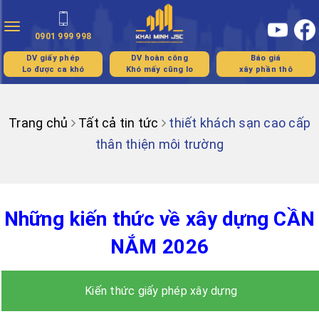
Toggle
0901 999 998
navigation
DV giấy phép
DV hoàn công
Báo giá
Lo được ca khó
Khó mấy cũng lo
xây phần thô
Trang chủ
Tất cả tin tức
thiết khách sạn cao cấp
thân thiện môi trường
Những kiến thức về xây dựng CẦN
NẮM 2026
Kiến thức giấy phép xây dựng