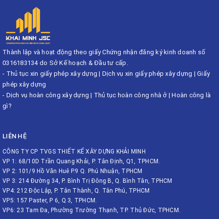
Thành lập và hoạt động theo giấy Chứng nhận đăng ký kinh doanh số
0316183134 do Sở Kế hoạch & Đầu tư cấp.
-
Thủ tục xin giấy phép xây dựng
|
Dịch vụ xin giấy phép xây dựng
|
Giấy
phép xây dựng
-
Dịch vụ hoàn công xây dựng
|
Thủ tục hoàn công nhà ở
|
Hoàn công là
gì?
LIÊN HỆ
CÔNG TY CP TVGS THIẾT KẾ XÂY DỰNG KHẢI MINH
VP 1: 68/10D Trần Quang Khải, P. Tân Định, Q1, TPHCM.
VP 2: 101/9 Hồ Văn Huê P.9 Q. Phú Nhuận, TPHCM
VP 3: 214 Đường 34, P. Bình Trị Đông B, Q. Bình Tân, TPHCM
VP4: 212 Độc Lập, P. Tân Thành, Q. Tân Phú, TPHCM
VP5: 157 Paster, P 6, Q 3, TPHCM.
VP6: 23 Tam Đa, Phường Trường Thạnh, TP. Thủ Đức, TPHCM.