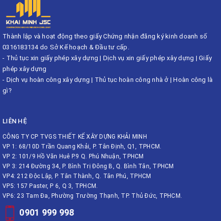
Thành lập và hoạt động theo giấy Chứng nhận đăng ký kinh doanh số
0316183134 do Sở Kế hoạch & Đầu tư cấp.
-
Thủ tục xin giấy phép xây dựng
|
Dịch vụ xin giấy phép xây dựng
|
Giấy
phép xây dựng
-
Dịch vụ hoàn công xây dựng
|
Thủ tục hoàn công nhà ở
|
Hoàn công là
gì?
LIÊN HỆ
CÔNG TY CP TVGS THIẾT KẾ XÂY DỰNG KHẢI MINH
VP 1: 68/10D Trần Quang Khải, P. Tân Định, Q1, TPHCM.
VP 2: 101/9 Hồ Văn Huê P.9 Q. Phú Nhuận, TPHCM
VP 3: 214 Đường 34, P. Bình Trị Đông B, Q. Bình Tân, TPHCM
VP4: 212 Độc Lập, P. Tân Thành, Q. Tân Phú, TPHCM
VP5: 157 Paster, P 6, Q 3, TPHCM.
VP6: 23 Tam Đa, Phường Trường Thạnh, TP. Thủ Đức, TPHCM.
0901 999 998