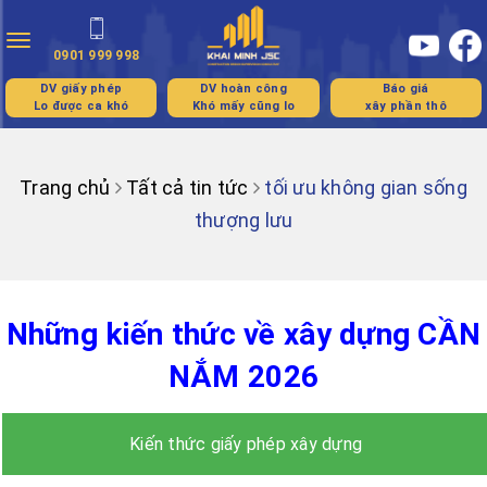
Toggle
0901 999 998
navigation
DV giấy phép
DV hoàn công
Báo giá
Lo được ca khó
Khó mấy cũng lo
xây phần thô
Trang chủ
Tất cả tin tức
tối ưu không gian sống
thượng lưu
Những kiến thức về xây dựng CẦN
NẮM 2026
Kiến thức giấy phép xây dựng