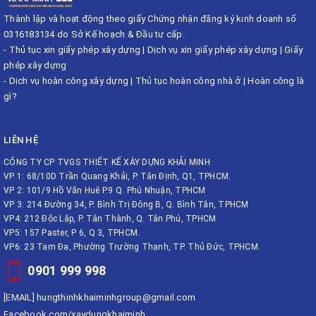
Thành lập và hoạt động theo giấy Chứng nhận đăng ký kinh doanh số
0316183134 do Sở Kế hoạch & Đầu tư cấp.
-
Thủ tục xin giấy phép xây dựng
|
Dịch vụ xin giấy phép xây dựng
|
Giấy
phép xây dựng
-
Dịch vụ hoàn công xây dựng
|
Thủ tục hoàn công nhà ở
|
Hoàn công là
gì?
LIÊN HỆ
CÔNG TY CP TVGS THIẾT KẾ XÂY DỰNG KHẢI MINH
VP 1: 68/10D Trần Quang Khải, P. Tân Định, Q1, TPHCM.
VP 2: 101/9 Hồ Văn Huê P.9 Q. Phú Nhuận, TPHCM
VP 3: 214 Đường 34, P. Bình Trị Đông B, Q. Bình Tân, TPHCM
VP4: 212 Độc Lập, P. Tân Thành, Q. Tân Phú, TPHCM
VP5: 157 Paster, P 6, Q 3, TPHCM.
VP6: 23 Tam Đa, Phường Trường Thạnh, TP. Thủ Đức, TPHCM.
0901 999 998
[EMAIL]
hungthinhkhaiminhgroup@gmail.com
Facebook.com/xaydungkhaiminh