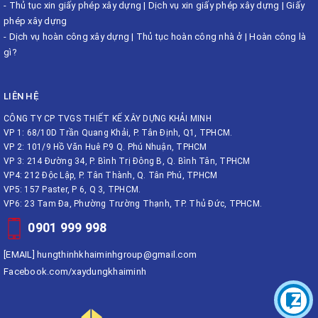
-
Thủ tục xin giấy phép xây dựng
|
Dịch vụ xin giấy phép xây dựng
|
Giấy
phép xây dựng
-
Dịch vụ hoàn công xây dựng
|
Thủ tục hoàn công nhà ở
|
Hoàn công là
gì?
LIÊN HỆ
CÔNG TY CP TVGS THIẾT KẾ XÂY DỰNG KHẢI MINH
VP 1: 68/10D Trần Quang Khải, P. Tân Định, Q1, TPHCM.
VP 2: 101/9 Hồ Văn Huê P.9 Q. Phú Nhuận, TPHCM
VP 3: 214 Đường 34, P. Bình Trị Đông B, Q. Bình Tân, TPHCM
VP4: 212 Độc Lập, P. Tân Thành, Q. Tân Phú, TPHCM
VP5: 157 Paster, P 6, Q 3, TPHCM.
VP6: 23 Tam Đa, Phường Trường Thạnh, TP. Thủ Đức, TPHCM.
0901 999 998
[EMAIL]
hungthinhkhaiminhgroup@gmail.com
Facebook.com/xaydungkhaiminh