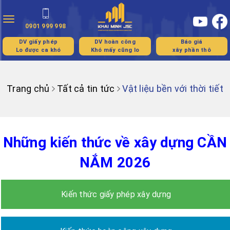
Toggle
0901 999 998
navigation
DV giấy phép
DV hoàn công
Báo giá
Lo được ca khó
Khó mấy cũng lo
xây phần thô
Trang chủ
Tất cả tin tức
Vật liệu bền với thời tiết
Những kiến thức về xây dựng CẦN
NẮM 2026
Kiến thức giấy phép xây dựng