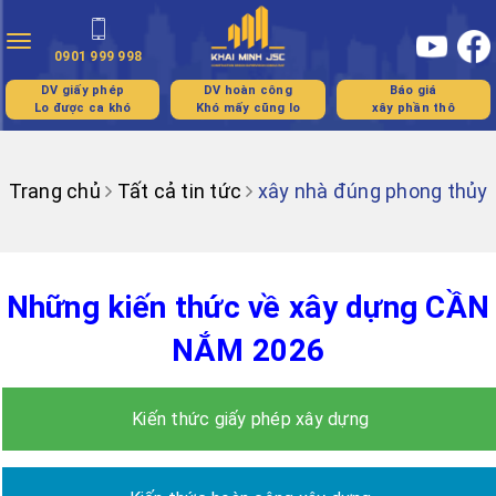
Toggle
0901 999 998
navigation
DV giấy phép
DV hoàn công
Báo giá
Lo được ca khó
Khó mấy cũng lo
xây phần thô
Trang chủ
Tất cả tin tức
xây nhà đúng phong thủy
Những kiến thức về xây dựng CẦN
NẮM 2026
Kiến thức giấy phép xây dựng