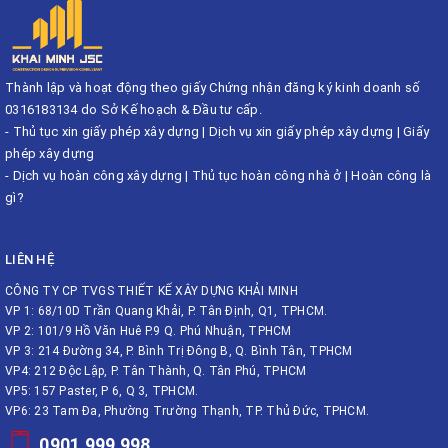
Thành lập và hoạt động theo giấy Chứng nhận đăng ký kinh doanh số
0316183134 do Sở Kế hoạch & Đầu tư cấp.
-
Thủ tục xin giấy phép xây dựng
|
Dịch vụ xin giấy phép xây dựng
|
Giấy
phép xây dựng
-
Dịch vụ hoàn công xây dựng
|
Thủ tục hoàn công nhà ở
|
Hoàn công là
gì?
LIÊN HỆ
CÔNG TY CP TVGS THIẾT KẾ XÂY DỰNG KHẢI MINH
VP 1: 68/10D Trần Quang Khải, P. Tân Định, Q1, TPHCM.
VP 2: 101/9 Hồ Văn Huê P.9 Q. Phú Nhuận, TPHCM
VP 3: 214 Đường 34, P. Bình Trị Đông B, Q. Bình Tân, TPHCM
VP4: 212 Độc Lập, P. Tân Thành, Q. Tân Phú, TPHCM
VP5: 157 Paster, P 6, Q 3, TPHCM.
VP6: 23 Tam Đa, Phường Trường Thạnh, TP. Thủ Đức, TPHCM.
0901 999 998