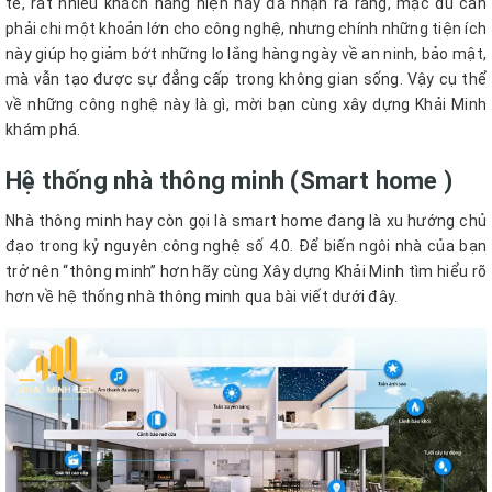
tế, rất nhiều khách hàng hiện nay đã nhận ra rằng, mặc dù cần
phải chi một khoản lớn cho công nghệ, nhưng chính những tiện ích
này giúp họ giảm bớt những lo lắng hàng ngày về an ninh, bảo mật,
mà vẫn tạo được sự đẳng cấp trong không gian sống. Vậy cụ thể
về những công nghệ này là gì, mời bạn cùng xây dựng Khải Minh
khám phá.
Hệ thống nhà thông minh (Smart home )
Nhà thông minh hay còn gọi là smart home đang là xu hướng chủ
đạo trong kỷ nguyên công nghệ số 4.0. Để biến ngôi nhà của bạn
trở nên “thông minh” hơn hãy cùng Xây dựng Khải Minh tìm hiểu rõ
hơn về hệ thống nhà thông minh qua bài viết dưới đây.