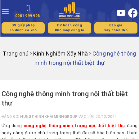
Toggle
0901 999 998
navigation
DV giấy phép
DV hoàn công
Báo giá
Lo được ca khó
Khó mấy cũng lo
xây phần thô
Trang chủ
Kinh Nghiệm Xây Nhà
Công nghệ thông
minh trong nội thất biệt thự
Công nghệ thông minh trong nội thất biệt
thự
ĐĂNG BỞI
HUNGTHINHKHAIMINHGROUP
VÀO LÚC 23/12/2024
Ứng dụng
công nghệ thông minh trong nội thất biệt thự
đang
ngày càng được chú trọng trong thời đại số hóa hiện nay. Thực