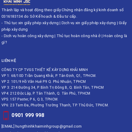
Thành lập và hoạt động theo giấy Chứng nhận đăng ký kinh doanh số
0316183134 do Sở Kế hoạch & Đầu tư cấp.
-
Thủ tục xin giấy phép xây dựng
|
Dịch vụ xin giấy phép xây dựng
|
Giấy
phép xây dựng
-
Dịch vụ hoàn công xây dựng
|
Thủ tục hoàn công nhà ở
|
Hoàn công là
gì?
LIÊN HỆ
CÔNG TY CP TVGS THIẾT KẾ XÂY DỰNG KHẢI MINH
VP 1: 68/10D Trần Quang Khải, P. Tân Định, Q1, TPHCM.
VP 2: 101/9 Hồ Văn Huê P.9 Q. Phú Nhuận, TPHCM
VP 3: 214 Đường 34, P. Bình Trị Đông B, Q. Bình Tân, TPHCM
VP4: 212 Độc Lập, P. Tân Thành, Q. Tân Phú, TPHCM
VP5: 157 Paster, P 6, Q 3, TPHCM.
VP6: 23 Tam Đa, Phường Trường Thạnh, TP. Thủ Đức, TPHCM.
0901 999 998
[EMAIL]
hungthinhkhaiminhgroup@gmail.com