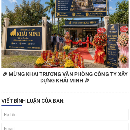
🎉 MỪNG KHAI TRƯƠNG VĂN PHÒNG CÔNG TY XÂY
DỰNG KHẢI MINH 🎉
VIẾT BÌNH LUẬN CỦA BẠN: