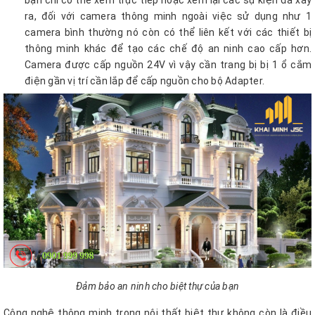
bạn chỉ có thể xem trực tiếp hoặc xem lại các sự kiện đã xảy
ra, đối với camera thông minh ngoài việc sử dụng như 1
camera bình thường nó còn có thể liên kết với các thiết bị
thông minh khác để tạo các chế độ an ninh cao cấp hơn.
Camera được cấp nguồn 24V vì vậy cần trang bị bị 1 ổ cắm
điện gần vị trí cần lắp để cấp nguồn cho bộ Adapter.
Đảm bảo an ninh cho biệt thự của bạn
Công nghệ thông minh trong nội thất biệt thự không còn là điều