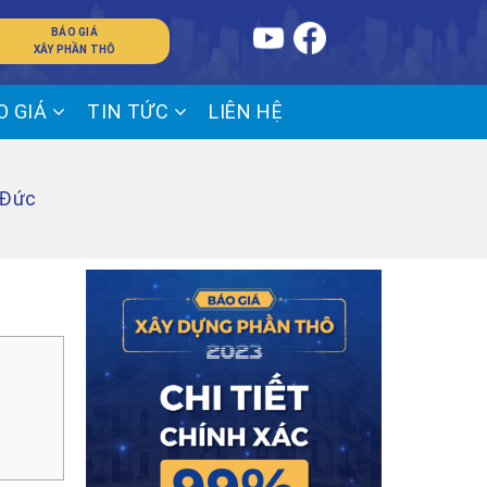
BÁO GIÁ
XÂY PHẦN THÔ
O GIÁ
TIN TỨC
LIÊN HỆ
 Đức