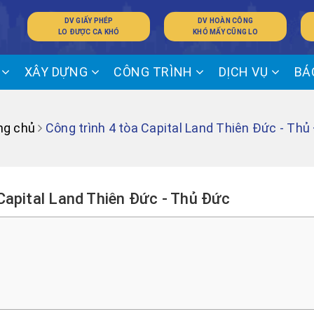
DV GIẤY PHÉP
DV HOÀN CÔNG
LO ĐƯỢC CA KHÓ
KHÓ MẤY CŨNG LO
Ế
XÂY DỰNG
CÔNG TRÌNH
DỊCH VỤ
BÁ
ng chủ
Công trình 4 tòa Capital Land Thiên Đức - Thủ
 Capital Land Thiên Đức - Thủ Đức