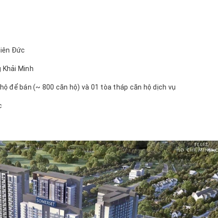
hiên Đức
g Khải Minh
 hộ để bán (~ 800 căn hộ) và 01 tòa tháp căn hộ dịch vụ
c