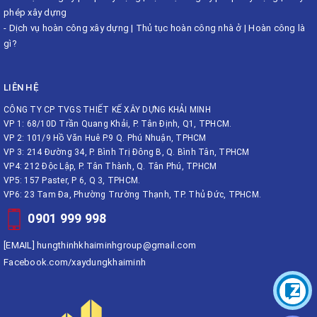
phép xây dựng
-
Dịch vụ hoàn công xây dựng
|
Thủ tục hoàn công nhà ở
|
Hoàn công là
gì?
LIÊN HỆ
CÔNG TY CP TVGS THIẾT KẾ XÂY DỰNG KHẢI MINH
VP 1: 68/10D Trần Quang Khải, P. Tân Định, Q1, TPHCM.
VP 2: 101/9 Hồ Văn Huê P.9 Q. Phú Nhuận, TPHCM
VP 3: 214 Đường 34, P. Bình Trị Đông B, Q. Bình Tân, TPHCM
VP4: 212 Độc Lập, P. Tân Thành, Q. Tân Phú, TPHCM
VP5: 157 Paster, P 6, Q 3, TPHCM.
VP6: 23 Tam Đa, Phường Trường Thạnh, TP. Thủ Đức, TPHCM.
0901 999 998
[EMAIL]
hungthinhkhaiminhgroup@gmail.com
Facebook.com/xaydungkhaiminh