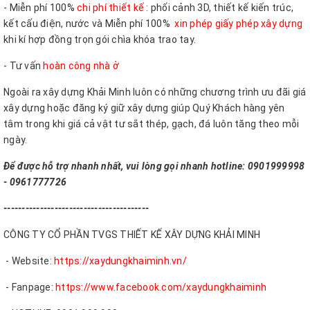
- Miễn phí 100%
chi phí thiết kế
: phối cảnh 3D, thiết kế kiến trúc,
kết cấu điện, nước và Miễn phí 100%
xin phép giấy phép xây dựng
khi kí hợp đồng trọn gói chìa khóa trao tay.
- Tư vấn
hoàn công nhà ở
Ngoài ra xây dựng Khải Minh luôn có những chương trình ưu đãi giá
xây dựng hoặc đăng ký giữ xây dựng giúp Quý Khách hàng yên
tâm trong khi giá cả vật tư sắt thép, gạch, đá luôn tăng theo mỗi
ngày.
Để được hỗ trợ nhanh nhất, vui lòng gọi nhanh hotline: 0901999998
- 0961777726
----------------------------------------
CÔNG TY CỔ PHẦN TVGS THIẾT KẾ XÂY DỰNG KHẢI MINH
- Website:
https://xaydungkhaiminh.vn/
- Fanpage:
https://www.facebook.com/xaydungkhaiminh