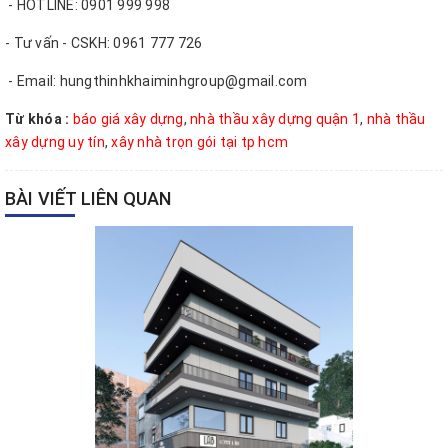
- HOTLINE: 0901 999 998
- Tư vấn - CSKH: 0961 777 726
- Email: hungthinhkhaiminhgroup@gmail.com
Từ khóa :
báo giá xây dựng
,
nhà thầu xây dựng quận 1
,
nhà thầu
xây dựng uy tín
,
xây nhà trọn gói tại tp hcm
BÀI VIẾT LIÊN QUAN