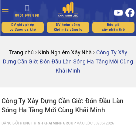
Toggle
0901 999 998
navigation
DV giấy phép
DV hoàn công
Báo giá
Lo được ca khó
Khó mấy cũng lo
xây phần thô
Trang chủ
Kinh Nghiệm Xây Nhà
Công Ty Xây
Dựng Cần Giờ: Đón Đầu Làn Sóng Hạ Tầng Mới Cùng
Khải Minh
Công Ty Xây Dựng Cần Giờ: Đón Đầu Làn
Sóng Hạ Tầng Mới Cùng Khải Minh
ĐĂNG BỞI
HUNGTHINHKHAIMINHGROUP
VÀO LÚC 30/05/2026