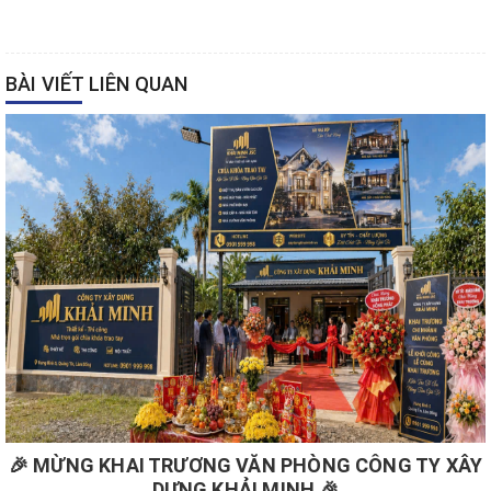
BÀI VIẾT LIÊN QUAN
🎉 MỪNG KHAI TRƯƠNG VĂN PHÒNG CÔNG TY XÂY
DỰNG KHẢI MINH 🎉