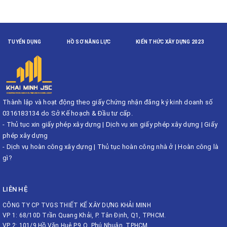
TUYỂN DỤNG
HỒ SƠ NĂNG LỰC
KIẾN THỨC XÂY DỰNG 2023
Thành lập và hoạt động theo giấy Chứng nhận đăng ký kinh doanh số
0316183134 do Sở Kế hoạch & Đầu tư cấp.
-
Thủ tục xin giấy phép xây dựng
|
Dịch vụ xin giấy phép xây dựng
|
Giấy
phép xây dựng
-
Dịch vụ hoàn công xây dựng
|
Thủ tục hoàn công nhà ở
|
Hoàn công là
gì?
LIÊN HỆ
CÔNG TY CP TVGS THIẾT KẾ XÂY DỰNG KHẢI MINH
VP 1: 68/10D Trần Quang Khải, P. Tân Định, Q1, TPHCM.
VP 2: 101/9 Hồ Văn Huê P.9 Q. Phú Nhuận, TPHCM