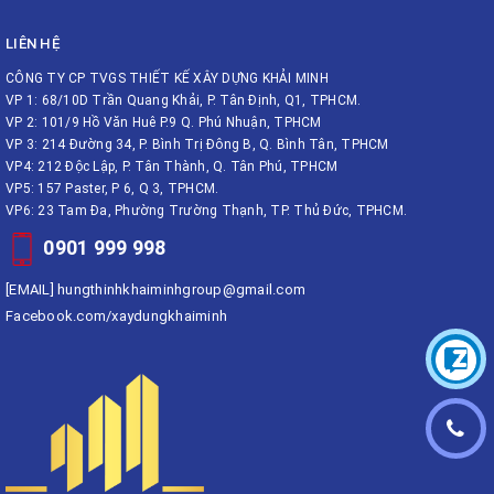
LIÊN HỆ
CÔNG TY CP TVGS THIẾT KẾ XÂY DỰNG KHẢI MINH
VP 1: 68/10D Trần Quang Khải, P. Tân Định, Q1, TPHCM.
VP 2: 101/9 Hồ Văn Huê P.9 Q. Phú Nhuận, TPHCM
VP 3: 214 Đường 34, P. Bình Trị Đông B, Q. Bình Tân, TPHCM
VP4: 212 Độc Lập, P. Tân Thành, Q. Tân Phú, TPHCM
VP5: 157 Paster, P 6, Q 3, TPHCM.
VP6: 23 Tam Đa, Phường Trường Thạnh, TP. Thủ Đức, TPHCM.
0901 999 998
[EMAIL]
hungthinhkhaiminhgroup@gmail.com
Facebook.com/xaydungkhaiminh