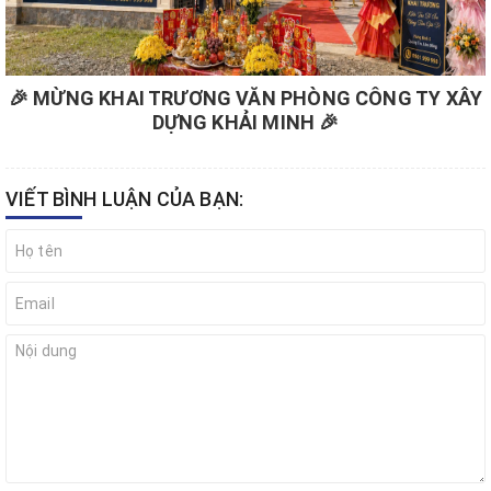
🎉 MỪNG KHAI TRƯƠNG VĂN PHÒNG CÔNG TY XÂY
DỰNG KHẢI MINH 🎉
VIẾT BÌNH LUẬN CỦA BẠN: