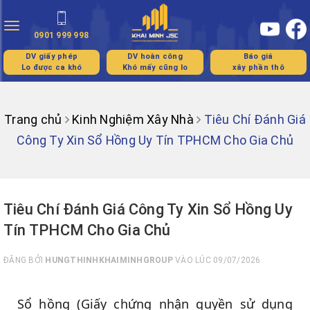
Toggle
0901 999 998
navigation
DV giấy phép
DV hoàn công
Báo giá
Lo được ca khó
Khó mấy cũng lo
xây phần thô
Trang chủ
Kinh Nghiệm Xây Nhà
Tiêu Chí Đánh Giá
Công Ty Xin Sổ Hồng Uy Tín TPHCM Cho Gia Chủ
Tiêu Chí Đánh Giá Công Ty Xin Sổ Hồng Uy
Tín TPHCM Cho Gia Chủ
ĐĂNG BỞI
HUNGTHINHKHAIMINHGROUP
VÀO LÚC 09/07/2026
Sổ hồng (Giấy chứng nhận quyền sử dụng