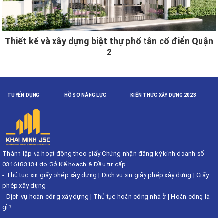
Thiết kế và xây dựng biệt thự phố tân cổ điển Quận
2
TUYỂN DỤNG
HỒ SƠ NĂNG LỰC
KIẾN THỨC XÂY DỰNG 2023
Thành lập và hoạt động theo giấy Chứng nhận đăng ký kinh doanh số
0316183134 do Sở Kế hoạch & Đầu tư cấp.
-
Thủ tục xin giấy phép xây dựng
|
Dịch vụ xin giấy phép xây dựng
|
Giấy
phép xây dựng
-
Dịch vụ hoàn công xây dựng
|
Thủ tục hoàn công nhà ở
|
Hoàn công là
gì?