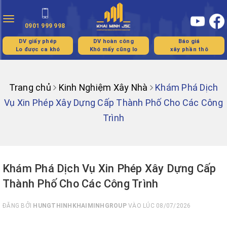
Toggle
0901 999 998
navigation
DV giấy phép
DV hoàn công
Báo giá
Lo được ca khó
Khó mấy cũng lo
xây phần thô
Trang chủ
Kinh Nghiệm Xây Nhà
Khám Phá Dịch
Vụ Xin Phép Xây Dựng Cấp Thành Phố Cho Các Công
Trình
Khám Phá Dịch Vụ Xin Phép Xây Dựng Cấp
Thành Phố Cho Các Công Trình
ĐĂNG BỞI
HUNGTHINHKHAIMINHGROUP
VÀO LÚC 08/07/2026