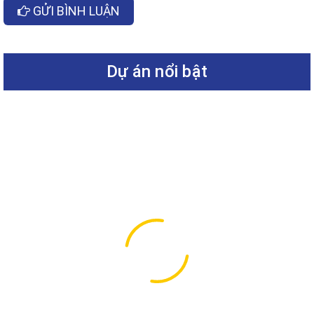
GỬI BÌNH LUẬN
Dự án nổi bật