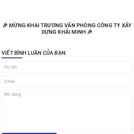
🎉 MỪNG KHAI TRƯƠNG VĂN PHÒNG CÔNG TY XÂY
DỰNG KHẢI MINH 🎉
VIẾT BÌNH LUẬN CỦA BẠN: