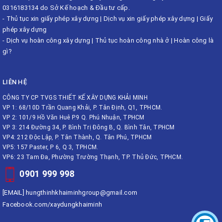
0316183134 do Sở Kế hoạch & Đầu tư cấp.
-
Thủ tục xin giấy phép xây dựng
|
Dịch vụ xin giấy phép xây dựng
|
Giấy
phép xây dựng
-
Dịch vụ hoàn công xây dựng
|
Thủ tục hoàn công nhà ở
|
Hoàn công là
gì?
LIÊN HỆ
CÔNG TY CP TVGS THIẾT KẾ XÂY DỰNG KHẢI MINH
VP 1: 68/10D Trần Quang Khải, P. Tân Định, Q1, TPHCM.
VP 2: 101/9 Hồ Văn Huê P.9 Q. Phú Nhuận, TPHCM
VP 3: 214 Đường 34, P. Bình Trị Đông B, Q. Bình Tân, TPHCM
VP4: 212 Độc Lập, P. Tân Thành, Q. Tân Phú, TPHCM
VP5: 157 Paster, P 6, Q 3, TPHCM.
VP6: 23 Tam Đa, Phường Trường Thạnh, TP. Thủ Đức, TPHCM.
0901 999 998
[EMAIL]
hungthinhkhaiminhgroup@gmail.com
Facebook.com/xaydungkhaiminh