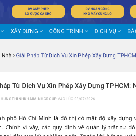
DV GIẤY PHÉP
DV HOÀN CÔNG
LO ĐƯỢC CA KHÓ
KHÓ MẤY CŨNG LO
Ế
XÂY DỰNG
CÔNG TRÌNH
DỊCH VỤ
BÁ
y Nhà
Giải Pháp Từ Dịch Vụ Xin Phép Xây Dựng TPHC
Pháp Từ Dịch Vụ Xin Phép Xây Dựng TPHCM: 
I
HUNGTHINHKHAIMINHGROUP
VÀO LÚC 08/07/2026
h phố Hồ Chí Minh là đô thị có mật độ xây dựng v
. Chính vì vậy, các quy định về quản lý trật tự đô