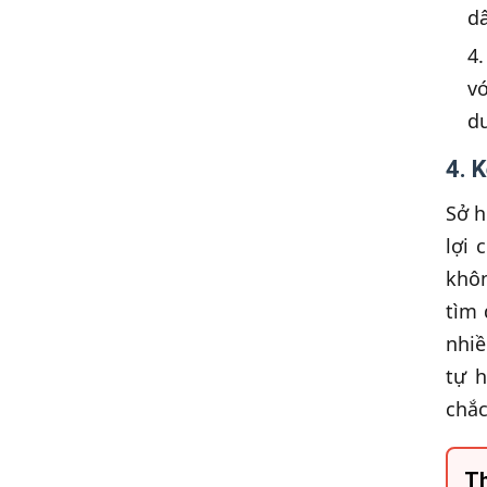
d
v
du
4. 
Sở h
lợi 
khôn
tìm 
nhiề
tự h
chắc
Th