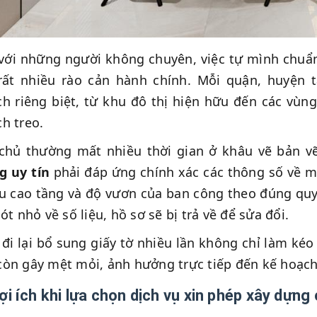
với những người không chuyên, việc tự mình chuẩ
rất nhiều rào cản hành chính. Mỗi quận, huyện 
h riêng biệt, từ khu đô thị hiện hữu đến các vùn
h treo.
 chủ thường mất nhiều thời gian ở khâu vẽ bản v
g uy tín
phải đáp ứng chính xác các thông số về mậ
u cao tầng và độ vươn của ban công theo đúng quy
sót nhỏ về số liệu, hồ sơ sẽ bị trả về để sửa đổi.
 đi lại bổ sung giấy tờ nhiều lần không chỉ làm kéo
òn gây mệt mỏi, ảnh hưởng trực tiếp đến kế hoạch 
Lợi ích khi lựa chọn dịch vụ xin phép xây dựn