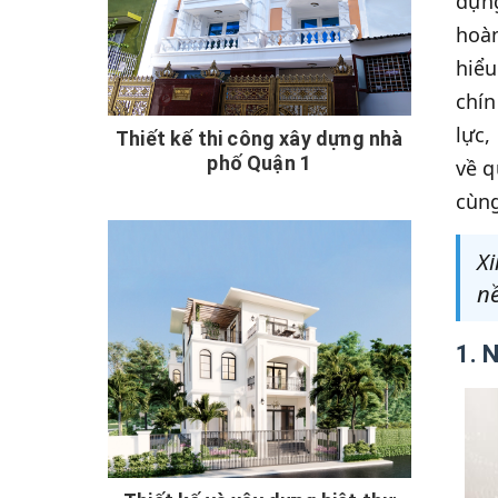
dựng
hoàn
hiểu
chín
lực,
Thiết kế thi công xây dựng nhà
phố Quận 1
về q
cùng
Xi
nề
1. 