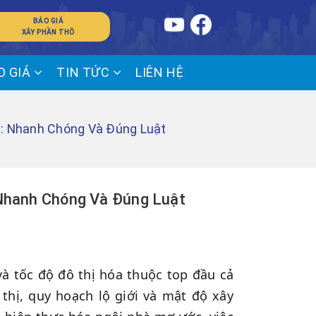
BÁO GIÁ
XÂY PHẦN THÔ
O GIÁ
TIN TỨC
LIÊN HỆ
M: Nhanh Chóng Và Đúng Luật
Nhanh Chóng Và Đúng Luật
à tốc độ đô thị hóa thuộc top đầu cả
 thị, quy hoạch lộ giới và mật độ xây