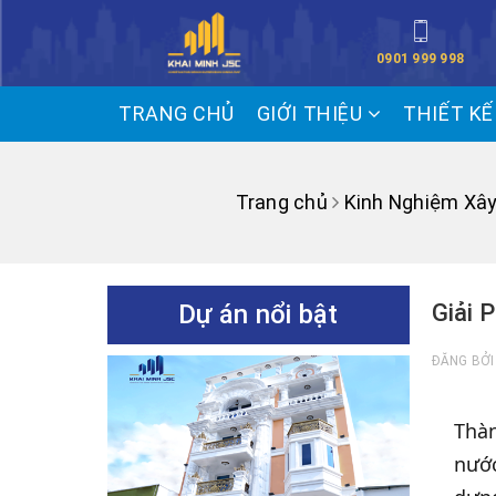
0901 999 998
TRANG CHỦ
GIỚI THIỆU
THIẾT K
Trang chủ
Kinh Nghiệm Xâ
Dự án nổi bật
Giải 
ĐĂNG BỞ
Thàn
nước