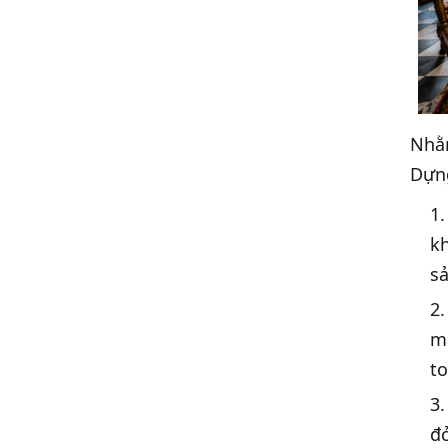
Nhằm
Dựng
kh
sả
m
to
đ