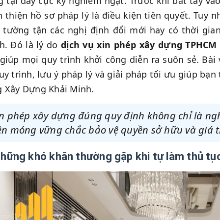
 tại đây cực kỳ nghiêm ngặt. Trước khi bắt tay và
 thiện hồ sơ pháp lý là điều kiện tiên quyết. Tuy 
 tường tận các nghị định đổi mới hay có thời gian
h. Đó là lý do
dịch vụ xin phép xây dựng TPHCM
 giúp mọi quy trình khởi công diễn ra suôn sẻ. Bài
uy trình, lưu ý pháp lý và giải pháp tối ưu giúp bạn 
 Xây Dựng Khải Minh.
n phép xây dựng đúng quy định không chỉ là ngh
n móng vững chắc bảo vệ quyền sở hữu và giá trị
Những khó khăn thường gặp khi tự làm thủ tụ