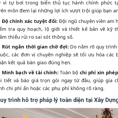
 vì tự bơi trong biển thủ tục hành chính phức t
ên môn đem lại những lợi ích vượt trội giúp bạn an
Độ chính xác tuyệt đối:
Đội ngũ chuyên viên am h
ểm tra quy hoạch, lộ giới và thiết kế bản vẽ kỹ 
ảm thiểu rủi ro sai sót thông số.
Rút ngắn thời gian chờ đợi:
Do nắm rõ quy trình 
huộc, các đơn vị chuyên nghiệp sẽ tối ưu hóa các
hận kết quả bàn giao đúng hẹn.
Minh bạch về tài chính:
Toàn bộ
chi phí xin ph
i tiết và báo giá trọn gói ngay từ đầu, giúp gia 
nh chi phí ẩn hoặc các phụ phí không rõ ràng.
Quy trình hỗ trợ pháp lý toàn diện tại Xây Dựn