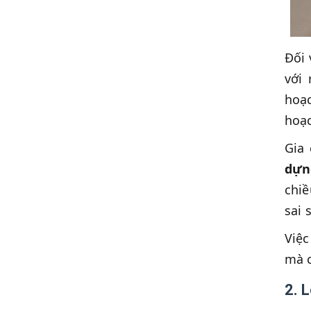
Đối 
với 
hoạc
hoạc
Gia
dựn
chiề
sai 
Việc
mà c
2. 