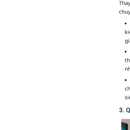
Thay
chuy
ki
gi
t
n
ch
si
3. 