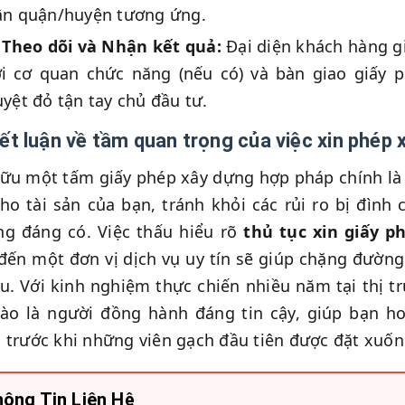
ân quận/huyện tương ứng.
Theo dõi và Nhận kết quả:
Đại diện khách hàng giả
ới cơ quan chức năng (nếu có) và bàn giao giấy
yệt đỏ tận tay chủ đầu tư.
Kết luận về tầm quan trọng của việc xin phép
ữu một tấm giấy phép xây dựng hợp pháp chính là 
cho tài sản của bạn, tránh khỏi các rủi ro bị đình
g đáng có. Việc thấu hiểu rõ
thủ tục xin giấy 
đến một đơn vị dịch vụ uy tín sẽ giúp chặng đườn
u. Với kinh nghiệm thực chiến nhiều năm tại thị
ào là người đồng hành đáng tin cậy, giúp bạn h
 trước khi những viên gạch đầu tiên được đặt xuốn
ông Tin Liên Hệ