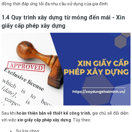
đồng thời đáp ứng tối đa nhu cầu sử dụng của gia đình.
1.4 Quy trình xây dựng từ móng đến mái - Xin
giấy cấp phép xây dựng
Sau khi
hoàn thiện bản vẽ thiết kế công trình
, gia chủ sẽ đối diện
với việc
xin giấy cấp phép xây dựng
. Tùy theo:
Sự lựa chọn