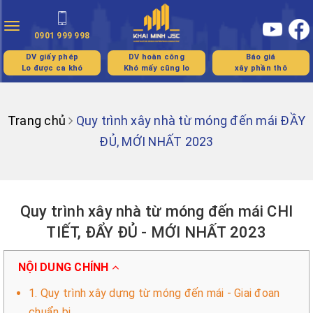
Toggle
0901 999 998
navigation
DV giấy phép
DV hoàn công
Báo giá
Lo được ca khó
Khó mấy cũng lo
xây phần thô
Trang chủ
Quy trình xây nhà từ móng đến mái ĐẦY
ĐỦ, MỚI NHẤT 2023
Quy trình xây nhà từ móng đến mái CHI
TIẾT, ĐẨY ĐỦ - MỚI NHẤT 2023
NỘI DUNG CHÍNH
1. Quy trình xây dựng từ móng đến mái - Giai đoan
chuẩn bị