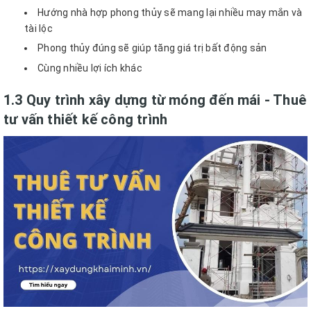
Hướng nhà hợp phong thủy sẽ mang lại nhiều may mắn và
tài lộc
Phong thủy đúng sẽ giúp tăng giá trị bất động sản
Cùng nhiều lợi ích khác
1.3 Quy trình xây dựng từ móng đến mái - Thuê
tư vấn thiết kế công trình