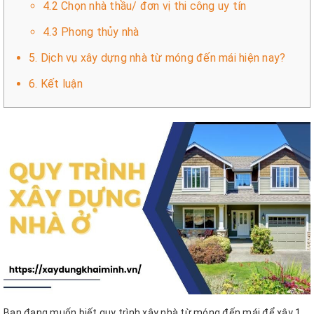
4.2 Chọn nhà thầu/ đơn vị thi công uy tín
4.3 Phong thủy nhà
5. Dịch vụ xây dựng nhà từ móng đến mái hiện nay?
6. Kết luận
Bạn đang muốn biết quy trình xây nhà từ móng đến mái để xây 1