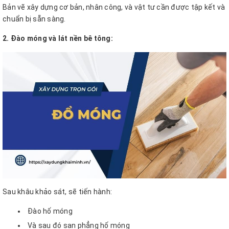
Bản vẽ xây dựng cơ bản, nhân công, và vật tư cần được tập kết và
chuẩn bị sẵn sàng.
2. Đào móng và lát nền bê tông:
Sau khâu khảo sát, sẽ tiến hành:
Đào hố móng
Và sau đó san phẳng hố móng