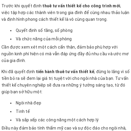
Trước khi quyết định
thuê tư vấn thiết kế cho công trình mới
,
việc tập hợp các thành viên trong gia đình để cùng nhau thảo luận
và định hình phong cách thiết kế là vô cùng quan trọng.
Quyết định số tầng, số phòng
Và chức năng của mỗi phòng
Cần được xem xét một cách cẩn thận, đảm bảo phù hợp với
nguồn kinh phí hiện có mà vẫn đáp ứng đầy đủ nhu cầu và ước mơ
của gia đình.
Khi đã quyết định
tiến hành
thuê tư vấn thiết kế
, đừng lo lắng vì số
tiền bỏ ra sẽ đem lại giá trị tuyệt vời cho ngôi nhà của bạn. Tư vấn
thiết kế chuyên nghiệp sẽ đưa ra những ý tưởng sáng tạo, từ đó
giúp bạn sở hữu một:
Ngôi nhà đẹp
Tinh tế
Và sắp xếp các công năng một cách hợp lý
Điều này đảm bảo tính thẩm mỹ cao và sự độc đáo cho ngôi nhà,