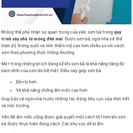
Không thể phủ nhận sự quan trọng của việc sơn bả trong
quy
trình xây nhà từ móng đến mái
. Được sơn bả, ngôi nhà sẽ thể
hiện độ thông suốt và tính thẩm mỹ cao hơn nhiều so với cách
sơn theo phương thức thông thường.
Một trong những lợi ích đáng kể khi sơn bả là khả năng tăng độ
bám dính của sơn lên bề mặt. Điều này giúp sơn bả:
Bền bỉ hơn
Và khả năng chống ẩm mốc cao hơn
Giúp bảo vệ ngôi nhà trước những tác động tiêu cực của thời tiết
và môi trường.
Vấn đề ẩm mốc cũng được giải quyết một cách tốt hơn khi sơn
bả được thực hiện đúng cách. Các khu vực dễ bị ẩm: