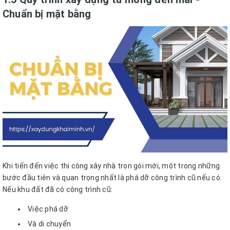
Chuẩn bị mặt bằng
Khi tiến đến việc thi công xây nhà trọn gói mới, một trong những
bước đầu tiên và quan trọng nhất là phá dỡ công trình cũ nếu có.
Nếu khu đất đã có công trình cũ:
Việc phá dỡ
Và di chuyển