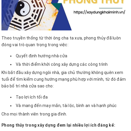
Theo truyền thống từ thời ông cha ta xưa, phong thủy đã luôn
đóng vai trò quan trọng trong việc:
Quyết định hướng nhà cửa
Và thời điểm khởi công xây dựng các công trình
Khi bắt đầu xây dựng ngôi nhà, gia chủ thường không quên xem
tuổi để tìm kiếm cung hướng mạng phù hợp với mình, từ đó đảm
bảo bố trí nhà cửa sao cho:
Tạo lợi ích tối đa
Và mang đến may mắn, tài lộc, bình an và hạnh phúc
Cho mọi thành viên trong gia đình.
Phong thủy trong xây dựng đem lại nhiều lợi ích đáng kể: