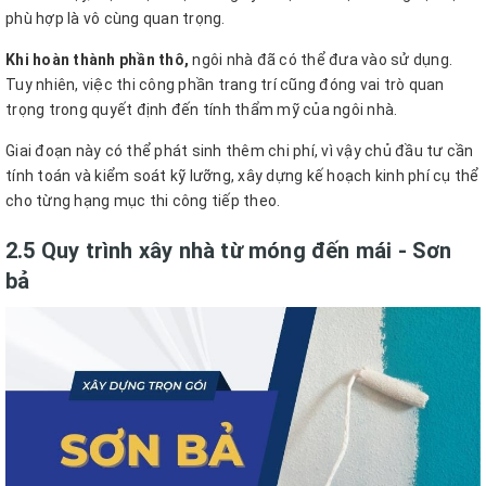
phù hợp là vô cùng quan trọng.
Khi hoàn thành phần thô,
ngôi nhà đã có thể đưa vào sử dụng.
Tuy nhiên, việc thi công phần trang trí cũng đóng vai trò quan
trọng trong quyết định đến tính thẩm mỹ của ngôi nhà.
Giai đoạn này có thể phát sinh thêm chi phí, vì vậy chủ đầu tư cần
tính toán và kiểm soát kỹ lưỡng, xây dựng kế hoạch kinh phí cụ thể
cho từng hạng mục thi công tiếp theo.
2.5 Quy trình xây nhà từ móng đến mái - Sơn
bả