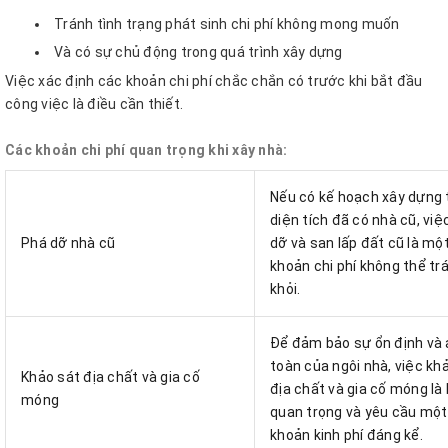
Tránh tình trạng phát sinh chi phí không mong muốn
Và có sự chủ động trong quá trình xây dựng
Việc xác định các khoản chi phí chắc chắn có trước khi bắt đầu
công việc là điều cần thiết.
Các khoản chi phí quan trọng khi xây nhà:
Nếu có kế hoạch xây dựng 
diện tích đã có nhà cũ, việ
Phá dỡ nhà cũ
dỡ và san lấp đất cũ là mộ
khoản chi phí không thể tr
khỏi.
Để đảm bảo sự ổn định và 
toàn của ngôi nhà, việc kh
Khảo sát địa chất và gia cố
địa chất và gia cố móng là
móng
quan trọng và yêu cầu một
khoản kinh phí đáng kể.