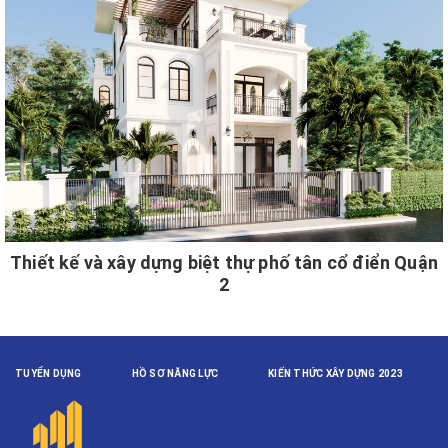
Thiết kế và xây dựng biệt thự phố tân cổ điển Quận
2
TUYỂN DỤNG
HỒ SƠ NĂNG LỰC
KIẾN THỨC XÂY DỰNG 2023