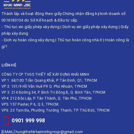
Thành lập và hoạt động theo giấy Chứng nhận đăng ký kinh doanh số
0316183134 do Sở Kế hoạch & Đầu tư cấp.
-
Thủ tục xin giấy phép xây dựng
|
Dịch vụ xin giấy phép xây dựng
|
Giấy
phép xây dựng
-
Dịch vụ hoàn công xây dựng
|
Thủ tục hoàn công nhà ở
|
Hoàn công là
gì?
LIÊN HỆ
CÔNG TY CP TVGS THIẾT KẾ XÂY DỰNG KHẢI MINH
VP 1: 68/10D Trần Quang Khải, P. Tân Định, Q1, TPHCM.
VP 2: 101/9 Hồ Văn Huê P.9 Q. Phú Nhuận, TPHCM
VP 3: 214 Đường 34, P. Bình Trị Đông B, Q. Bình Tân, TPHCM
VP4: 212 Độc Lập, P. Tân Thành, Q. Tân Phú, TPHCM
VP5: 157 Paster, P 6, Q 3, TPHCM.
VP6: 23 Tam Đa, Phường Trường Thạnh, TP. Thủ Đức, TPHCM.
0901 999 998
[EMAIL]
hungthinhkhaiminhgroup@gmail.com