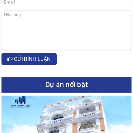
GỬI BÌNH LUẬN
Dự án nổi bật