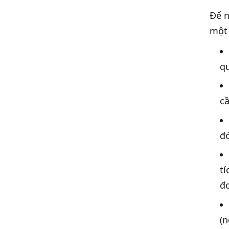
Để n
một 
qu
cầ
đó
tí
đơ
(