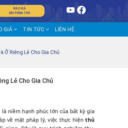
BÁO GIÁ
XÂY PHẦN THÔ
O GIÁ
TIN TỨC
LIÊN HỆ
 Ở Riêng Lẻ Cho Gia Chủ
ng Lẻ Cho Gia Chủ
 là niềm hạnh phúc lớn của bất kỳ gia
áp về mặt pháp lý, việc thực hiện
thủ