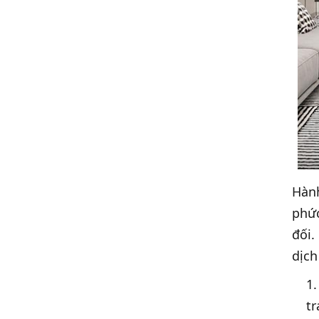
Hành
phức
đối.
dịch
t