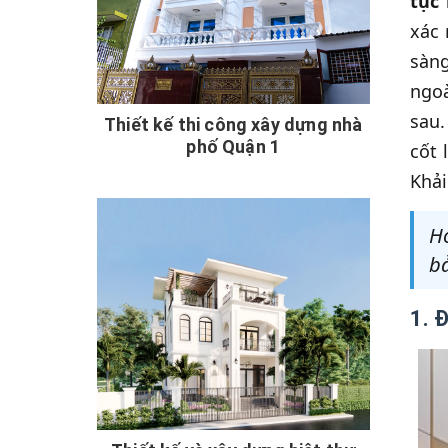
tục
xác 
sàng
ngoà
sau.
Thiết kế thi công xây dựng nhà
phố Quận 1
cốt 
Khải
Ho
bả
1. 