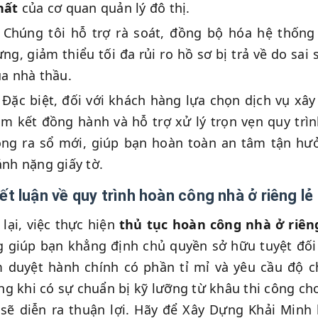
hất
của cơ quan quản lý đô thị.
Chúng tôi hỗ trợ rà soát, đồng bộ hóa hệ thống
ng, giảm thiểu tối đa rủi ro hồ sơ bị trả về do sa
a nhà thầu.
Đặc biệt, đối với khách hàng lựa chọn dịch vụ xây
m kết đồng hành và hỗ trợ xử lý trọn vẹn quy trì
ông ra sổ mới, giúp bạn hoàn toàn an tâm tận h
nh nặng giấy tờ.
Kết luận về quy trình hoàn công nhà ở riêng lẻ
lại, việc thực hiện
thủ tục hoàn công nhà ở riên
 giúp bạn khẳng định chủ quyền sở hữu tuyệt đối
 duyệt hành chính có phần tỉ mỉ và yêu cầu độ ch
g khi có sự chuẩn bị kỹ lưỡng từ khâu thi công cho
sẽ diễn ra thuận lợi. Hãy để Xây Dựng Khải Minh 