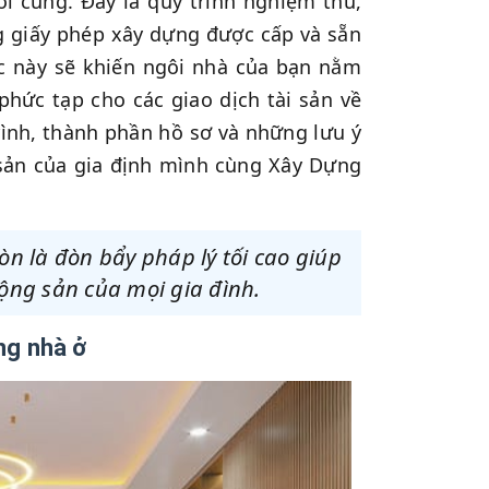
i cùng. Đây là quy trình nghiệm thu,
g giấy phép xây dựng được cấp và sẵn
c này sẽ khiến ngôi nhà của bạn nằm
phức tạp cho các giao dịch tài sản về
trình, thành phần hồ sơ và những lưu ý
i sản của gia định mình cùng Xây Dựng
n là đòn bẩy pháp lý tối cao giúp
động sản của mọi gia đình.
ng nhà ở