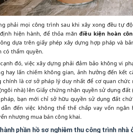
g phải mọi công trình sau khi xây xong đều tự đ
 định hiện hành, để thỏa mãn
điều kiện hoàn côn
công dựa trên giấy phép xây dựng hợp pháp và bản
n có thẩm quyền.
cạnh đó, việc xây dựng phải đảm bảo không vi phạ
g hay lấn chiếm không gian, ảnh hưởng đến kết cấ
 chính là cơ sở pháp lý duy nhất để cơ quan chức 
(ngôi nhà) lên Giấy chứng nhận quyền sử dụng đất 
 pháp, bạn mới chỉ sở hữu quyền sử dụng đất chứ
 dẫn đến việc không thể thế chấp vay vốn ngân h
yển nhượng mua bán công khai.
Thành phần hồ sơ nghiệm thu công trình nhà ở