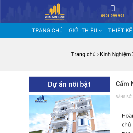
0901 999 998
TRANG CHỦ
GIỚI THIỆU
THIẾT K
Trang chủ
Kinh Nghiệm
Dự án nổi bật
Cẩm N
ĐĂNG BỞ
Hoàn
chủ 