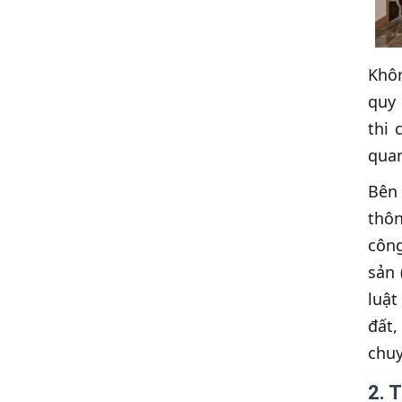
Khôn
quy
thi 
qua
Bên 
thôn
công
sản 
luật
đất,
chu
2. 