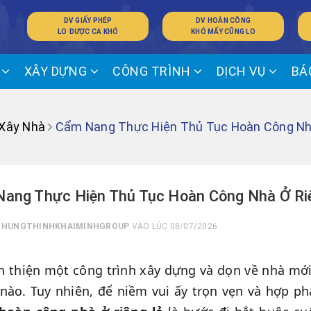
DV GIẤY PHÉP
DV HOÀN CÔNG
LO ĐƯỢC CA KHÓ
KHÓ MẤY CŨNG LO
Ế
XÂY DỰNG
CÔNG TRÌNH
DỊCH VỤ
BÁ
 Xây Nhà
Cẩm Nang Thực Hiện Thủ Tục Hoàn Công Nhà
ang Thực Hiện Thủ Tục Hoàn Công Nhà Ở Riê
I
HUNGTHINHKHAIMINHGROUP
VÀO LÚC 08/07/2026
 thiện một công trình xây dựng và dọn về nhà mới
nào. Tuy nhiên, để niềm vui ấy trọn vẹn và hợp ph