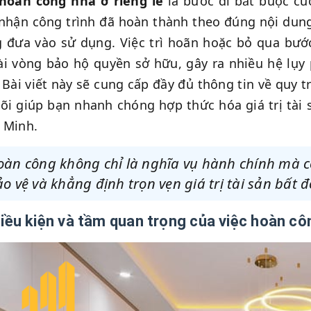
 hoàn công nhà ở riêng lẻ
là bước đi bắt buộc cuố
nhận công trình đã hoàn thành theo đúng nội dun
 đưa vào sử dụng. Việc trì hoãn hoặc bỏ qua bướ
i vòng bảo hộ quyền sở hữu, gây ra nhiều hệ lụy 
 Bài viết này sẽ cung cấp đầy đủ thông tin về quy 
lõi giúp bạn nhanh chóng hợp thức hóa giá trị tà
 Minh.
àn công không chỉ là nghĩa vụ hành chính mà cò
o vệ và khẳng định trọn vẹn giá trị tài sản bất 
Điều kiện và tầm quan trọng của việc hoàn cô