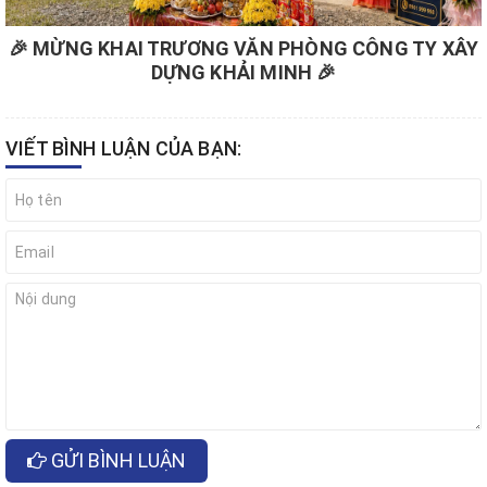
🎉 MỪNG KHAI TRƯƠNG VĂN PHÒNG CÔNG TY XÂY
DỰNG KHẢI MINH 🎉
VIẾT BÌNH LUẬN CỦA BẠN:
GỬI BÌNH LUẬN