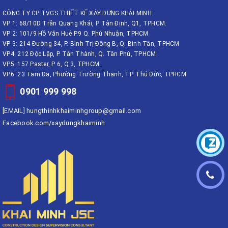
CÔNG TY CP TVGS THIẾT KẾ XÂY DỰNG KHẢI MINH
VP 1: 68/10D Trần Quang Khải, P. Tân Định, Q1, TPHCM.
VP 2: 101/9 Hồ Văn Huê P.9 Q. Phú Nhuận, TPHCM
VP 3: 214 Đường 34, P. Bình Trị Đông B, Q. Bình Tân, TPHCM
VP4: 212 Độc Lập, P. Tân Thành, Q. Tân Phú, TPHCM
VP5: 157 Paster, P 6, Q 3, TPHCM.
VP6: 23 Tam Đa, Phường Trường Thạnh, TP. Thủ Đức, TPHCM.
0901 999 998
[EMAIL]
hungthinhkhaiminhgroup@gmail.com
Facebook.com/xaydungkhaiminh