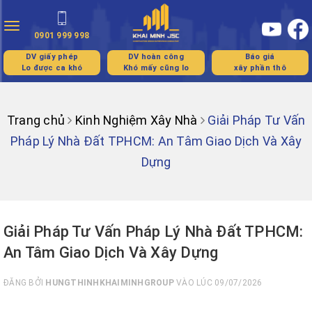
Toggle
0901 999 998
navigation
DV giấy phép
DV hoàn công
Báo giá
Lo được ca khó
Khó mấy cũng lo
xây phần thô
Trang chủ
Kinh Nghiệm Xây Nhà
Giải Pháp Tư Vấn
Pháp Lý Nhà Đất TPHCM: An Tâm Giao Dịch Và Xây
Dựng
Giải Pháp Tư Vấn Pháp Lý Nhà Đất TPHCM:
An Tâm Giao Dịch Và Xây Dựng
ĐĂNG BỞI
HUNGTHINHKHAIMINHGROUP
VÀO LÚC 09/07/2026