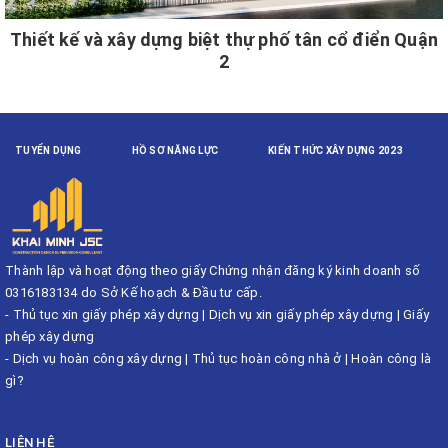
Thiết kế và xây dựng biệt thự phố tân cổ điển Quận
2
TUYỂN DỤNG
HỒ SƠ NĂNG LỰC
KIẾN THỨC XÂY DỰNG 2023
Thành lập và hoạt động theo giấy Chứng nhận đăng ký kinh doanh số
0316183134 do Sở Kế hoạch & Đầu tư cấp.
-
Thủ tục xin giấy phép xây dựng
|
Dịch vụ xin giấy phép xây dựng
|
Giấy
phép xây dựng
-
Dịch vụ hoàn công xây dựng
|
Thủ tục hoàn công nhà ở
|
Hoàn công là
gì?
LIÊN HỆ