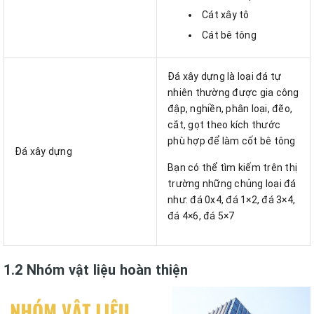
Cát xây tô
Cát bê tông
Đá xây dựng là loại đá tự
nhiên thường được gia công
đập, nghiền, phân loại, đẽo,
cắt, gọt theo kích thước
phù hợp để làm cốt bê tông
Đá xây dựng
Bạn có thể tìm kiếm trên thị
trường những chủng loại đá
như: đá 0x4, đá 1×2, đá 3×4,
đá 4×6, đá 5×7
1.2 Nhóm vật liệu hoàn thiện