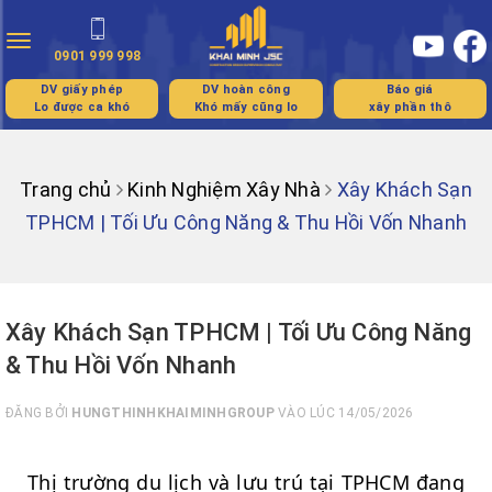
Toggle
0901 999 998
navigation
DV giấy phép
DV hoàn công
Báo giá
Lo được ca khó
Khó mấy cũng lo
xây phần thô
Trang chủ
Kinh Nghiệm Xây Nhà
Xây Khách Sạn
TPHCM | Tối Ưu Công Năng & Thu Hồi Vốn Nhanh
Xây Khách Sạn TPHCM | Tối Ưu Công Năng
& Thu Hồi Vốn Nhanh
ĐĂNG BỞI
HUNGTHINHKHAIMINHGROUP
VÀO LÚC 14/05/2026
Thị trường du lịch và lưu trú tại TPHCM đang