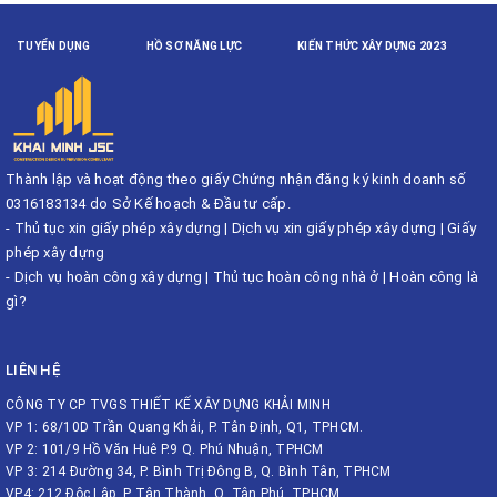
TUYỂN DỤNG
HỒ SƠ NĂNG LỰC
KIẾN THỨC XÂY DỰNG 2023
Thành lập và hoạt động theo giấy Chứng nhận đăng ký kinh doanh số
0316183134 do Sở Kế hoạch & Đầu tư cấp.
-
Thủ tục xin giấy phép xây dựng
|
Dịch vụ xin giấy phép xây dựng
|
Giấy
phép xây dựng
-
Dịch vụ hoàn công xây dựng
|
Thủ tục hoàn công nhà ở
|
Hoàn công là
gì?
LIÊN HỆ
CÔNG TY CP TVGS THIẾT KẾ XÂY DỰNG KHẢI MINH
VP 1: 68/10D Trần Quang Khải, P. Tân Định, Q1, TPHCM.
VP 2: 101/9 Hồ Văn Huê P.9 Q. Phú Nhuận, TPHCM
VP 3: 214 Đường 34, P. Bình Trị Đông B, Q. Bình Tân, TPHCM
VP4: 212 Độc Lập, P. Tân Thành, Q. Tân Phú, TPHCM