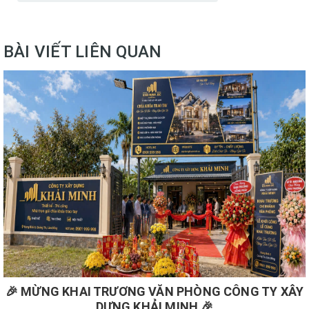
BÀI VIẾT LIÊN QUAN
🎉 MỪNG KHAI TRƯƠNG VĂN PHÒNG CÔNG TY XÂY
DỰNG KHẢI MINH 🎉