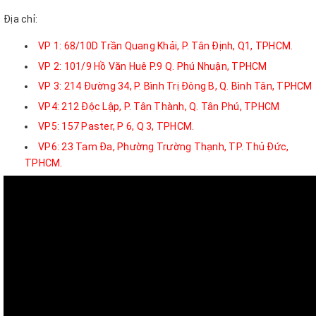
Địa chỉ:
VP 1: 68/10D Trần Quang Khải, P. Tân Định, Q1, TPHCM.
VP 2: 101/9 Hồ Văn Huê P.9 Q. Phú Nhuận, TPHCM
VP 3: 214 Đường 34, P. Bình Trị Đông B, Q. Bình Tân, TPHCM
VP4: 212 Độc Lập, P. Tân Thành, Q. Tân Phú, TPHCM
VP5: 157 Paster, P 6, Q 3, TPHCM.
VP6: 23 Tam Đa, Phường Trường Thạnh, TP. Thủ Đức,
TPHCM.