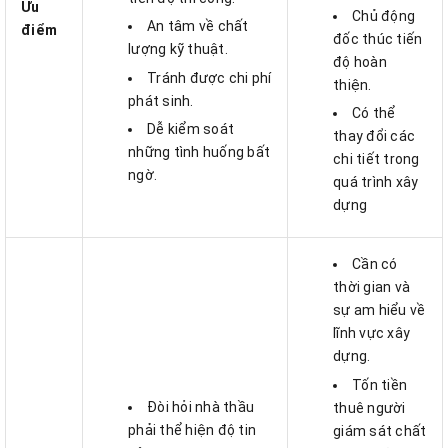
Ưu
Chủ động
An tâm về chất
điểm
đốc thúc tiến
lượng kỹ thuật.
độ hoàn
Tránh được chi phí
thiện.
phát sinh.
Có thể
Dễ kiểm soát
thay đổi các
những tình huống bất
chi tiết trong
ngờ.
quá trình xây
dựng
Cần có
thời gian và
sự am hiểu về
lĩnh vực xây
dựng.
Tốn tiền
Đòi hỏi nhà thầu
thuê người
phải thể hiện độ tin
giám sát chất