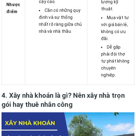
cậy cao.
lượng kỹ
Nhược
thuật.
Cần có những quy
điểm
định và sự thống
Mua vật tư
nhất rõ ràng giữa chủ
với giá bán lẻ,
nhà và nhà thầu
không có ưu
đãi.
Dễ gặp
phải đội thợ
tự phát không
chuyên
nghiệp.
4. Xây nhà khoán là gì? Nên xây nhà trọn
gói hay thuê nhân công