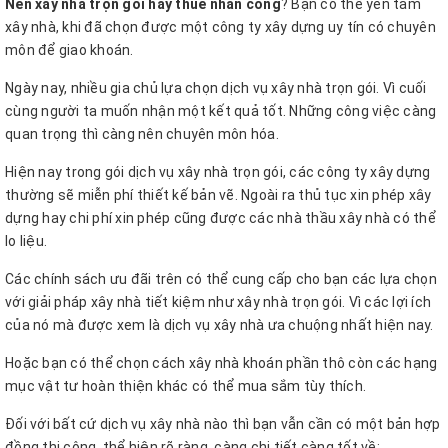
Nên xây nhà trọn gói hay thuê nhân công
? Bạn có thể yên tâm
xây nhà, khi đã chọn được một công ty xây dựng uy tín có chuyên
môn để giao khoán.
Ngày nay, nhiều gia chủ lựa chọn dịch vụ xây nhà trọn gói. Vì cuối
cùng người ta muốn nhận một kết quả tốt. Những công việc càng
quan trọng thì càng nên chuyên môn hóa.
Hiện nay trong gói dịch vụ xây nhà trọn gói, các công ty xây dựng
thường sẽ miễn phí thiết kế bản vẽ. Ngoài ra thủ tục xin phép xây
dựng hay chi phí xin phép cũng được các nhà thầu xây nhà có thể
lo liệu.
Các chính sách ưu đãi trên có thể cung cấp cho bạn các lựa chọn
với giải pháp xây nhà tiết kiệm như xây nhà trọn gói. Vì các lợi ích
của nó mà được xem là dịch vụ xây nhà ưa chuộng nhất hiện nay.
Hoặc bạn có thể chọn cách xây nhà khoán phần thô còn các hạng
mục vật tư hoàn thiện khác có thể mua sắm tùy thích.
Đối với bất cứ dịch vụ xây nhà nào thì bạn vẫn cần có một bản hợp
đồng thi công, thể hiện rõ ràng, càng chi tiết càng tốt về: