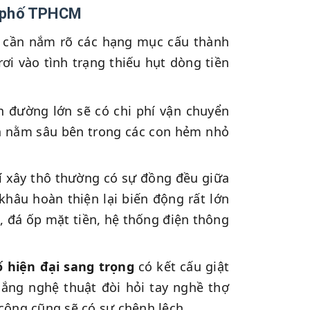
hà phố TPHCM
tư cần nắm rõ các hạng mục cấu thành
ơi vào tình trạng thiếu hụt dòng tiền
 đường lớn sẽ có chi phí vận chuyển
ình nằm sâu bên trong các con hẻm nhỏ
í xây thô thường có sự đồng đều giữa
khâu hoàn thiện lại biến động rất lớn
gỗ, đá ốp mặt tiền, hệ thống điện thông
 hiện đại sang trọng
có kết cấu giật
ắng nghệ thuật đòi hỏi tay nghề thợ
 công cũng sẽ có sự chênh lệch.