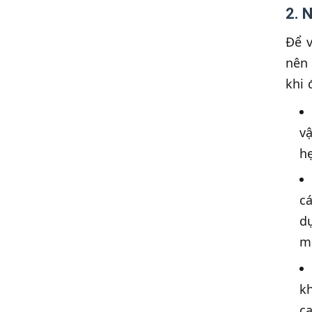
2. 
Để v
nên 
khi 
vậ
h
cá
dự
mi
k
ca