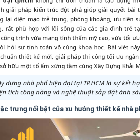
n đại tphcm
không chỉ đơn thuần là tạo dựng mộ
h giải pháp kiến trúc đột phá giúp giải quyết bài
 lại diện mạo trẻ trung, phóng khoáng, ưu tiên s
, rất phù hợp với lối sống của các gia đình trẻ tạ
công trình vừa mang tính thẩm mỹ cao, vừa tối ưu
đòi hỏi sự tính toán vô cùng khoa học. Bài viết nà
 chuẩn thiết kế mới, giải pháp thi công tối ưu ngâ
 sở hữu một tổ ấm xứng tầm cùng Xây Dựng Khải M
y dựng nhà phố hiện đại tại TP.HCM là sự kết h
ện tích công năng và nghệ thuật sắp đặt ánh sá
Đặc trưng nổi bật của xu hướng thiết kế nhà p