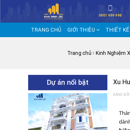
0901 999 998
TRANG CHỦ
GIỚI THIỆU
THIẾT K
Trang chủ
Kinh Nghiệm 
Dự án nổi bật
Xu Hư
ĐĂNG BỞ
Thàn
dành