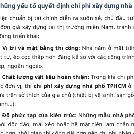
Những yếu tố quyết định chi phí xây dựng n
iệc chuẩn bị tài chính diễn ra suôn sẻ, chủ đầu 
đơn giá xây dựng tại thị trường miền Nam, tránh r
đang triển khai:
Vị trí và mặt bằng thi công:
Nhà nằm ở mặt tiền
t tư, ép cọc thấp hơn đáng kể so với các công tr
ẹp, ngoằn ngoèo.
Chất lượng vật liệu hoàn thiện:
Trong khi chi ph
c đơn vị, thì
chi phí xây dựng nhà phố TPHCM
ở 
a trên sở thích của gia chủ (thiết bị vệ sinh, sàn 
nh...).
Độ phức tạp của kiến trúc:
Những
mẫu nhà phố
hối độc đáo, mái xéo hoặc hệ mặt tiền lam chắn n
o hơn, thời gian thi công dài hơn nên chi phí nhân