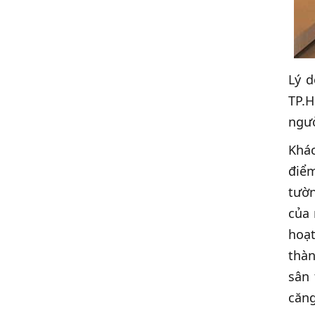
Lý d
TP.H
ngườ
Khác
điểm
tườn
của 
hoạt
thàn
sân 
căng