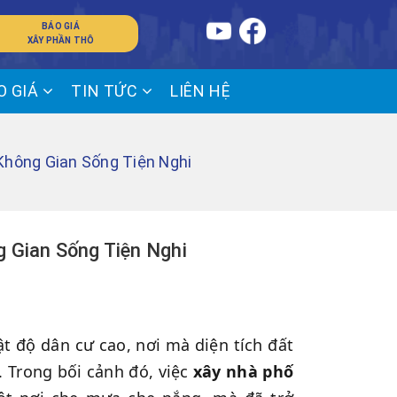
BÁO GIÁ
XÂY PHẦN THÔ
O GIÁ
TIN TỨC
LIÊN HỆ
hông Gian Sống Tiện Nghi
 Gian Sống Tiện Nghi
t độ dân cư cao, nơi mà diện tích đất
 Trong bối cảnh đó, việc
xây nhà phố