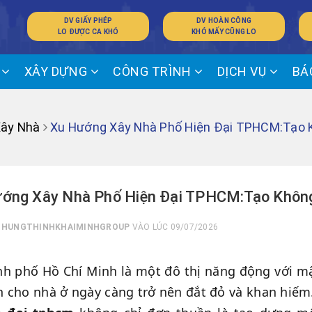
DV GIẤY PHÉP
DV HOÀN CÔNG
LO ĐƯỢC CA KHÓ
KHÓ MẤY CŨNG LO
Ế
XÂY DỰNG
CÔNG TRÌNH
DỊCH VỤ
BÁ
Xây Nhà
Xu Hướng Xây Nhà Phố Hiện Đại TPHCM:Tạo K
ớng Xây Nhà Phố Hiện Đại TPHCM:Tạo Không
I
HUNGTHINHKHAIMINHGROUP
VÀO LÚC 09/07/2026
h phố Hồ Chí Minh là một đô thị năng động với mậ
 cho nhà ở ngày càng trở nên đắt đỏ và khan hiếm.