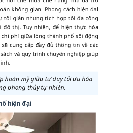
t nơi che mưa che nắng, mà đã trở
 toán không gian. Phong cách hiện đại
ự tối giản nhưng tích hợp tối đa công
i đô thị. Tuy nhiên, để hiện thực hóa
 chi phí giữa lòng thành phố sôi động
y sẽ cung cấp đầy đủ thông tin về các
n sách và quy trình chuyên nghiệp giúp
inh.
ợp hoàn mỹ giữa tư duy tối ưu hóa
ng phong thủy tự nhiên.
hố hiện đại