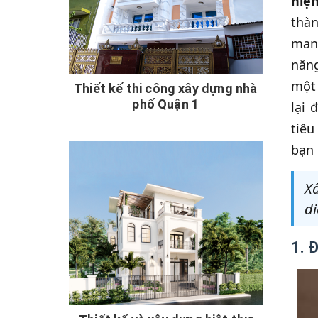
hiệ
thàn
mang
năng
một 
Thiết kế thi công xây dựng nhà
phố Quận 1
lại 
tiêu
bạn
Xâ
di
1. 