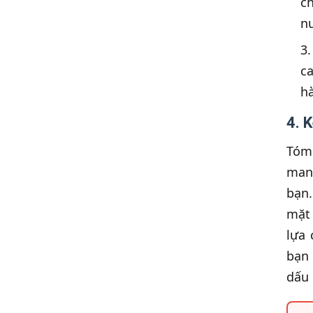
c
n
c
hà
4. 
Tóm 
mang
bạn.
mặt 
lựa
bạn 
dấu 