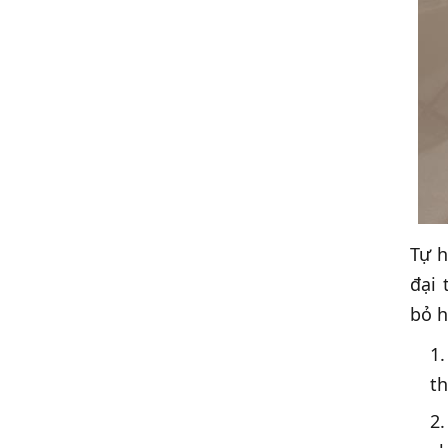
Tự h
đại 
bỏ h
th