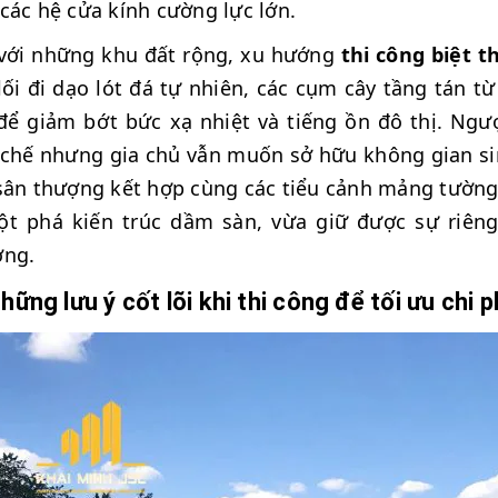
các hệ cửa kính cường lực lớn.
với những khu đất rộng, xu hướng
thi công biệt 
lối đi dạo lót đá tự nhiên, các cụm cây tầng tán
để giảm bớt bức xạ nhiệt và tiếng ồn đô thị. Ngượ
chế nhưng gia chủ vẫn muốn sở hữu không gian sin
sân thượng kết hợp cùng các tiểu cảnh mảng tường 
ột phá kiến trúc dầm sàn, vừa giữ được sự riên
ợng.
hững lưu ý cốt lõi khi thi công để tối ưu chi p