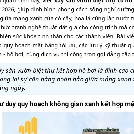
 quan hiện nay, việc
xây sân vườn biệt thự có hồ 
2026, giúp định hình phong cách sống nghỉ dưỡng s
giữa mảng xanh của cỏ cây, hoa lá cùng làn nước t
bức tranh nghệ thuật đắt giá cho công trình mà c
thiện sức khỏe tinh thần cho các thành viên. Bài v
 quy hoạch mặt bằng tối ưu, các lưu ý kỹ thuật qu
 - hồ bơi, cùng dịch vụ thi công trọn gói đẳng cấp
y sân vườn biệt thự kết hợp hồ bơi là đỉnh cao c
ang lại sự cân bằng hoàn hảo giữa mảng xanh t
ằng ngày.
Tư duy quy hoạch không gian xanh kết hợp m