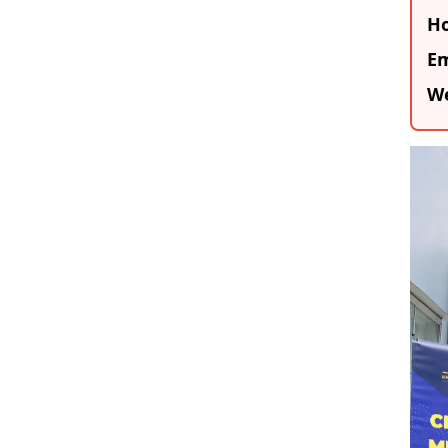
Ho
Em
We