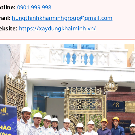
tline:
0901 999 998
ail:
hungthinhkhaiminhgroup@gmail.com
bsite:
https://xaydungkhaiminh.vn/