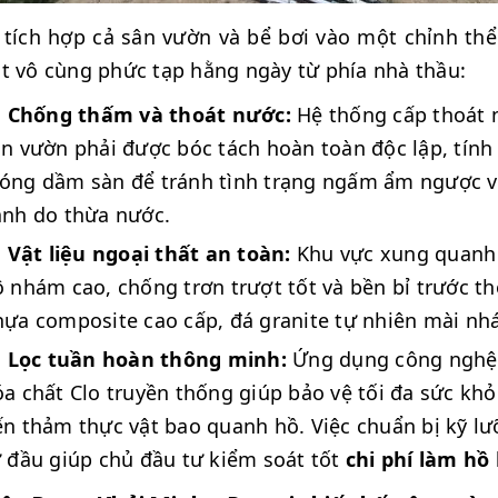
 tích hợp cả sân vườn và bể bơi vào một chỉnh thể
t vô cùng phức tạp hằng ngày từ phía nhà thầu:
Chống thấm và thoát nước:
Hệ thống cấp thoát n
n vườn phải được bóc tách hoàn toàn độc lập, tính
óng dầm sàn để tránh tình trạng ngấm ẩm ngược và
anh do thừa nước.
Vật liệu ngoại thất an toàn:
Khu vực xung quanh h
 nhám cao, chống trơn trượt tốt và bền bỉ trước thờ
hựa composite cao cấp, đá granite tự nhiên mài n
Lọc tuần hoàn thông minh:
Ứng dụng công nghệ 
a chất Clo truyền thống giúp bảo vệ tối đa sức kh
n thảm thực vật bao quanh hồ. Việc chuẩn bị kỹ l
 đầu giúp chủ đầu tư kiểm soát tốt
chi phí làm hồ 