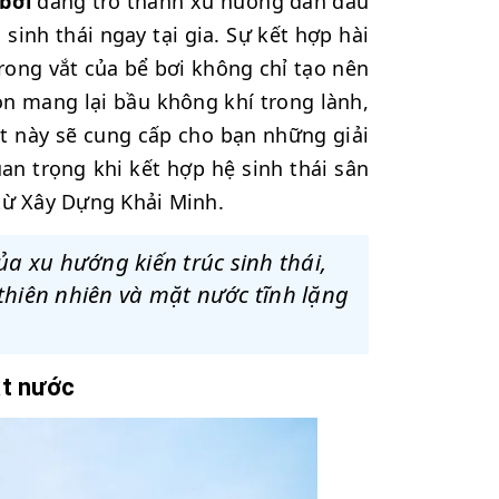
bơi
đang trở thành xu hướng dẫn đầu
inh thái ngay tại gia. Sự kết hợp hài
rong vắt của bể bơi không chỉ tạo nên
òn mang lại bầu không khí trong lành,
iết này sẽ cung cấp cho bạn những giải
an trọng khi kết hợp hệ sinh thái sân
 từ Xây Dựng Khải Minh.
ủa xu hướng kiến trúc sinh thái,
hiên nhiên và mặt nước tĩnh lặng
ặt nước