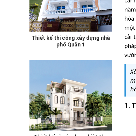
cảnh
năm 
hòa 
một 
cải 
Thiết kế thi công xây dựng nhà
phố Quận 1
pháp
vườn
Xâ
m
h
1. 