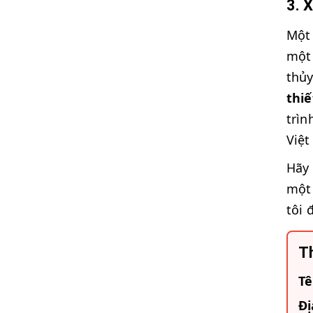
3. 
Một 
một 
thủ
thi
trìn
Việt
Hãy 
một 
tôi 
Th
Tê
Đị