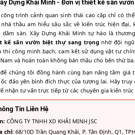
Xây Dựng Khải Minh - Đơn vị thiết kế sân vườn
công trình cảnh quan sinh thái cao cấp chỉ có th
nhà thầu am hiểu sâu sắc về kiến trúc hiện đại,
y dầm sàn. Xây Dựng Khải Minh tự hào là thươn
ết kế sân vườn biệt thự sang trọng
nhờ đội ngũ 
h thi công minh bạch, cam kết sử dụng vật tư chí
 Nam và hoàn toàn không bán thầu cho bên thứ ba
để chúng tôi đồng hành cùng bạn nâng tầm giá tr
ốc đảo yên bình đích thực của tương lai. Hãy tru
để nhận tư vấn trực tiếp từ các chuyên gia kiến trú
ông Tin Liên Hệ
n:
CÔNG TY TNHH XD KHẢI MINH JSC
a chỉ:
68/10D Trần Quang Khải, P. Tân Định, Q1, T