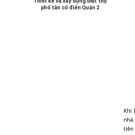
Thiết kế và xây dựng biệt thự
phố tân cổ điển Quận 2
Khi 
nhà 
tiên