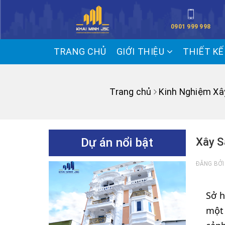
0901 999 998
TRANG CHỦ
GIỚI THIỆU
THIẾT K
Trang chủ
Kinh Nghiệm Xâ
Dự án nổi bật
Xây S
ĐĂNG BỞ
Sở h
một