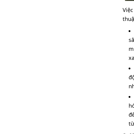
Việc
thuậ
sâ
m
x
độ
n
hó
đế
từ