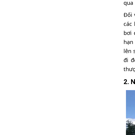
qua 
Đối 
các 
bơi 
hạn 
lên 
đi đ
thư
2. N