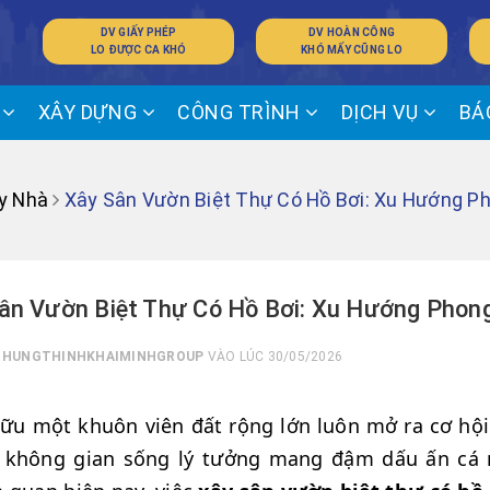
DV GIẤY PHÉP
DV HOÀN CÔNG
LO ĐƯỢC CA KHÓ
KHÓ MẤY CŨNG LO
Ế
XÂY DỰNG
CÔNG TRÌNH
DỊCH VỤ
BÁ
y Nhà
Xây Sân Vườn Biệt Thự Có Hồ Bơi: Xu Hướng 
ân Vườn Biệt Thự Có Hồ Bơi: Xu Hướng Pho
I
HUNGTHINHKHAIMINHGROUP
VÀO LÚC 30/05/2026
ữu một khuôn viên đất rộng lớn luôn mở ra cơ hội 
 không gian sống lý tưởng mang đậm dấu ấn cá n