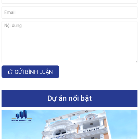
GỬI BÌNH LUẬN
Dự án nổi bật