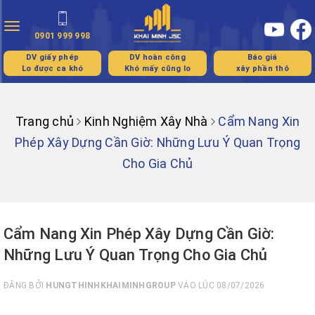
Toggle
0901 999 998
navigation
DV giấy phép
DV hoàn công
Báo giá
Lo được ca khó
Khó mấy cũng lo
xây phần thô
Trang chủ
Kinh Nghiệm Xây Nhà
Cẩm Nang Xin
Phép Xây Dựng Cần Giờ: Những Lưu Ý Quan Trọng
Cho Gia Chủ
Cẩm Nang Xin Phép Xây Dựng Cần Giờ:
Những Lưu Ý Quan Trọng Cho Gia Chủ
ĐĂNG BỞI
HUNGTHINHKHAIMINHGROUP
VÀO LÚC 08/07/2026