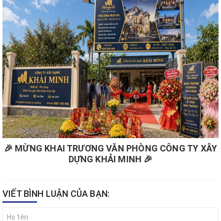
🎉 MỪNG KHAI TRƯƠNG VĂN PHÒNG CÔNG TY XÂY
DỰNG KHẢI MINH 🎉
VIẾT BÌNH LUẬN CỦA BẠN: