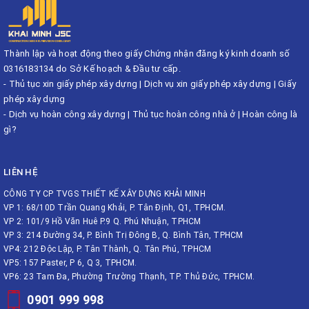
Thành lập và hoạt động theo giấy Chứng nhận đăng ký kinh doanh số
0316183134 do Sở Kế hoạch & Đầu tư cấp.
-
Thủ tục xin giấy phép xây dựng
|
Dịch vụ xin giấy phép xây dựng
|
Giấy
phép xây dựng
-
Dịch vụ hoàn công xây dựng
|
Thủ tục hoàn công nhà ở
|
Hoàn công là
gì?
LIÊN HỆ
CÔNG TY CP TVGS THIẾT KẾ XÂY DỰNG KHẢI MINH
VP 1: 68/10D Trần Quang Khải, P. Tân Định, Q1, TPHCM.
VP 2: 101/9 Hồ Văn Huê P.9 Q. Phú Nhuận, TPHCM
VP 3: 214 Đường 34, P. Bình Trị Đông B, Q. Bình Tân, TPHCM
VP4: 212 Độc Lập, P. Tân Thành, Q. Tân Phú, TPHCM
VP5: 157 Paster, P 6, Q 3, TPHCM.
VP6: 23 Tam Đa, Phường Trường Thạnh, TP. Thủ Đức, TPHCM.
0901 999 998