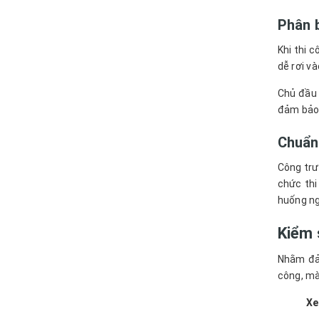
Phân b
Khi thi 
dễ rơi v
Chủ đầu 
đảm bảo 
Chuẩn 
Công trườ
chức thi
huống ng
Kiểm 
Nhằm đảm
công, mà
Xe