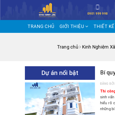
0901 999 998
TRANG CHỦ
GIỚI THIỆU
THIẾT K
Trang chủ
Kinh Nghiệm X
Dự án nổi bật
Bí qu
ĐĂNG BỞ
Thi côn
sinh vấn
hiểu rõ 
những bí