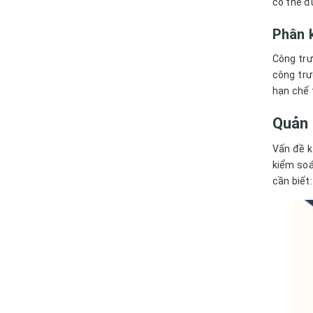
có thể đ
Phân k
Công trư
công trư
hạn chế 
Quản 
Vấn đề k
kiểm soá
cần biết: