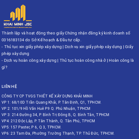
Thành lập và hoạt động theo giấy Chứng nhận đăng ký kinh doanh số
0316183134 do Sở Kế hoạch & Đầu tư cấp.
-
Thủ tục xin giấy phép xây dựng
|
Dịch vụ xin giấy phép xây dựng
|
Giấy
phép xây dựng
-
Dịch vụ hoàn công xây dựng
|
Thủ tục hoàn công nhà ở
|
Hoàn công là
gì?
LIÊN HỆ
CÔNG TY CP TVGS THIẾT KẾ XÂY DỰNG KHẢI MINH
VP 1: 68/10D Trần Quang Khải, P. Tân Định, Q1, TPHCM.
VP 2: 101/9 Hồ Văn Huê P.9 Q. Phú Nhuận, TPHCM
VP 3: 214 Đường 34, P. Bình Trị Đông B, Q. Bình Tân, TPHCM
VP4: 212 Độc Lập, P. Tân Thành, Q. Tân Phú, TPHCM
VP5: 157 Paster, P 6, Q 3, TPHCM.
VP6: 23 Tam Đa, Phường Trường Thạnh, TP. Thủ Đức, TPHCM.