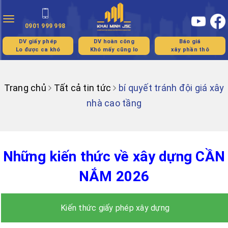
Toggle
0901 999 998
navigation
DV giấy phép
DV hoàn công
Báo giá
Lo được ca khó
Khó mấy cũng lo
xây phần thô
Trang chủ
Tất cả tin tức
bí quyết tránh đội giá xây
nhà cao tầng
Những kiến thức về xây dựng CẦN
NẮM 2026
Kiến thức giấy phép xây dựng