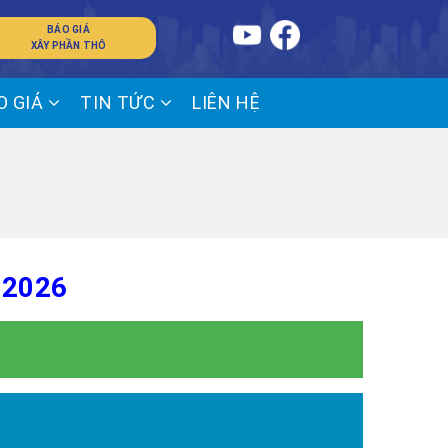
BÁO GIÁ
XÂY PHẦN THÔ
O GIÁ
TIN TỨC
LIÊN HỆ
 2026