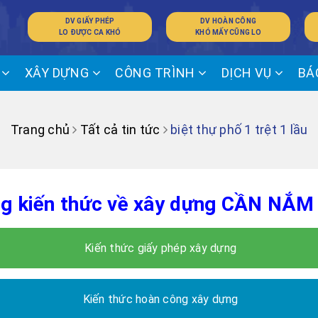
DV GIẤY PHÉP
DV HOÀN CÔNG
LO ĐƯỢC CA KHÓ
KHÓ MẤY CŨNG LO
Ế
XÂY DỰNG
CÔNG TRÌNH
DỊCH VỤ
BÁ
Trang chủ
Tất cả tin tức
biệt thự phố 1 trệt 1 lầu
g kiến thức về xây dựng CẦN NẮM
Kiến thức giấy phép xây dựng
Kiến thức hoàn công xây dựng