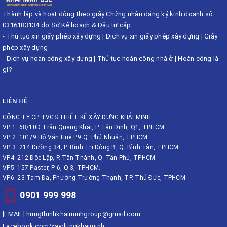
Thành lập và hoạt động theo giấy Chứng nhận đăng ký kinh doanh số
0316183134 do Sở Kế hoạch & Đầu tư cấp.
-
Thủ tục xin giấy phép xây dựng
|
Dịch vụ xin giấy phép xây dựng
|
Giấy
phép xây dựng
-
Dịch vụ hoàn công xây dựng
|
Thủ tục hoàn công nhà ở
|
Hoàn công là
gì?
LIÊN HỆ
CÔNG TY CP TVGS THIẾT KẾ XÂY DỰNG KHẢI MINH
VP 1: 68/10D Trần Quang Khải, P. Tân Định, Q1, TPHCM.
VP 2: 101/9 Hồ Văn Huê P.9 Q. Phú Nhuận, TPHCM
VP 3: 214 Đường 34, P. Bình Trị Đông B, Q. Bình Tân, TPHCM
VP4: 212 Độc Lập, P. Tân Thành, Q. Tân Phú, TPHCM
VP5: 157 Paster, P 6, Q 3, TPHCM.
VP6: 23 Tam Đa, Phường Trường Thạnh, TP. Thủ Đức, TPHCM.
0901 999 998
[EMAIL]
hungthinhkhaiminhgroup@gmail.com
Facebook.com/xaydungkhaiminh