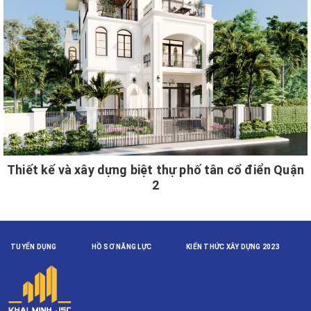
Thiết kế và xây dựng biệt thự phố tân cổ điển Quận
2
TUYỂN DỤNG
HỒ SƠ NĂNG LỰC
KIẾN THỨC XÂY DỰNG 2023