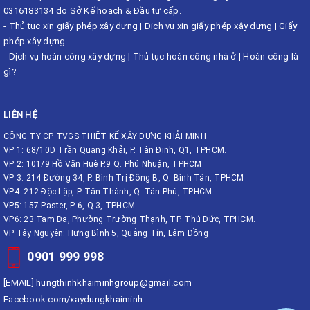
0316183134 do Sở Kế hoạch & Đầu tư cấp.
-
Thủ tục xin giấy phép xây dựng
|
Dịch vụ xin giấy phép xây dựng
|
Giấy
phép xây dựng
-
Dịch vụ hoàn công xây dựng
|
Thủ tục hoàn công nhà ở
|
Hoàn công là
gì?
LIÊN HỆ
CÔNG TY CP TVGS THIẾT KẾ XÂY DỰNG KHẢI MINH
VP 1: 68/10D Trần Quang Khải, P. Tân Định, Q1, TPHCM.
VP 2: 101/9 Hồ Văn Huê P.9 Q. Phú Nhuận, TPHCM
VP 3: 214 Đường 34, P. Bình Trị Đông B, Q. Bình Tân, TPHCM
VP4: 212 Độc Lập, P. Tân Thành, Q. Tân Phú, TPHCM
VP5: 157 Paster, P 6, Q 3, TPHCM.
VP6: 23 Tam Đa, Phường Trường Thạnh, TP. Thủ Đức, TPHCM.
VP Tây Nguyên: Hưng Bình 5, Quảng Tín, Lâm Đồng
0901 999 998
[EMAIL]
hungthinhkhaiminhgroup@gmail.com
Facebook.com/xaydungkhaiminh