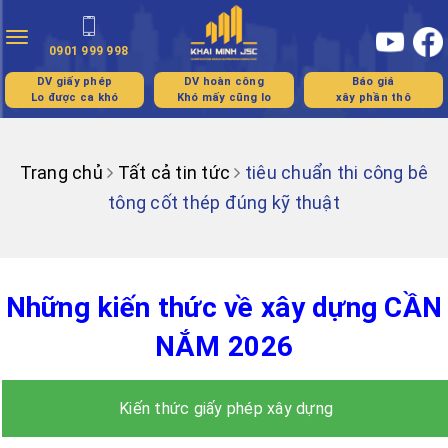
Toggle
0901 999 998
navigation
DV giấy phép
DV hoàn công
Báo giá
Lo được ca khó
Khó mấy cũng lo
xây phần thô
Trang chủ
Tất cả tin tức
tiêu chuẩn thi công bê
tông cốt thép đúng kỹ thuật
Những kiến thức về xây dựng CẦN
NẮM 2026
Kiến thức giấy phép xây dựng