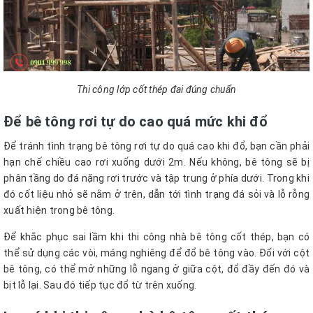
Thi công lớp cốt thép đai đúng chuẩn
Để bê tông rơi tự do cao quá mức khi đổ
Để tránh tình trạng bê tông rơi tự do quá cao khi đổ, bạn cần phải
hạn chế chiều cao rơi xuống dưới 2m. Nếu không, bê tông sẽ bị
phân tầng do đá nặng rơi trước và tập trung ở phía dưới. Trong khi
đó cốt liệu nhỏ sẽ nằm ở trên, dẫn tới tình trạng đá sỏi và lỗ rỗng
xuất hiện trong bê tông.
Để khắc phục sai lầm khi thi công nhà bê tông cốt thép, bạn có
thể sử dụng các vòi, máng nghiêng để đổ bê tông vào. Đối với cột
bê tông, có thể mở những lỗ ngang ở giữa cột, đổ đầy đến đó và
bịt lỗ lại. Sau đó tiếp tục đổ từ trên xuống.