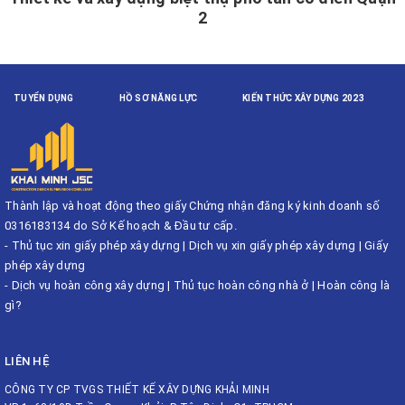
2
TUYỂN DỤNG
HỒ SƠ NĂNG LỰC
KIẾN THỨC XÂY DỰNG 2023
Thành lập và hoạt động theo giấy Chứng nhận đăng ký kinh doanh số
0316183134 do Sở Kế hoạch & Đầu tư cấp.
-
Thủ tục xin giấy phép xây dựng
|
Dịch vụ xin giấy phép xây dựng
|
Giấy
phép xây dựng
-
Dịch vụ hoàn công xây dựng
|
Thủ tục hoàn công nhà ở
|
Hoàn công là
gì?
LIÊN HỆ
CÔNG TY CP TVGS THIẾT KẾ XÂY DỰNG KHẢI MINH