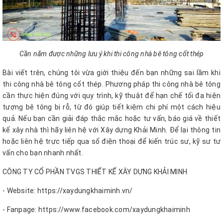
Cần nắm được những lưu ý khi thi công nhà bê tông cốt thép
Bài viết trên, chúng tôi vừa giới thiệu đến bạn những sai lầm khi
thi công nhà bê tông cốt thép. Phương pháp thi công nhà bê tông
cần thực hiện đúng với quy trình, kỹ thuật để hạn chế tối đa hiện
tượng bê tông bị rỗ, từ đó giúp tiết kiệm chi phí một cách hiệu
quả. Nếu bạn cần giải đáp thắc mắc hoặc tư vấn, báo giá về thiết
kế xây nhà thì hãy liên hệ với Xây dựng Khải Minh. Để lại thông tin
hoặc liên hệ trực tiếp qua số điện thoại để kiến trúc sư, kỹ sư tư
vấn cho bạn nhanh nhất.
CÔNG TY CỔ PHẦN TVGS THIẾT KẾ XÂY DỰNG KHẢI MINH
- Website: https://xaydungkhaiminh.vn/
- Fanpage: https://www.facebook.com/xaydungkhaiminh