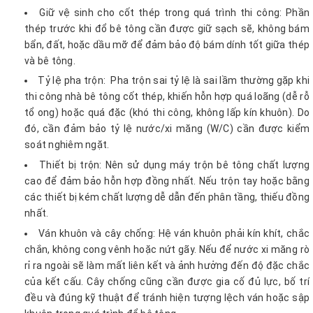
Giữ vệ sinh cho cốt thép trong quá trình thi công: Phần
thép trước khi đổ bê tông cần được giữ sạch sẽ, không bám
bẩn, đất, hoặc dầu mỡ để đảm bảo độ bám dính tốt giữa thép
và bê tông.
Tỷ lệ pha trộn: Pha trộn sai tỷ lệ là sai lầm thường gặp khi
thi công nhà bê tông cốt thép, khiến hỗn hợp quá loãng (dễ rỗ
tổ ong) hoặc quá đặc (khó thi công, không lấp kín khuôn). Do
đó, cần đảm bảo tỷ lệ nước/xi măng (W/C) cần được kiểm
soát nghiêm ngặt.
Thiết bị trộn: Nên sử dụng máy trộn bê tông chất lượng
cao để đảm bảo hỗn hợp đồng nhất. Nếu trộn tay hoặc bằng
các thiết bị kém chất lượng dễ dẫn đến phân tầng, thiếu đồng
nhất.
Ván khuôn và cây chống: Hệ ván khuôn phải kín khít, chắc
chắn, không cong vênh hoặc nứt gãy. Nếu để nước xi măng rò
rỉ ra ngoài sẽ làm mất liên kết và ảnh hưởng đến độ đặc chắc
của kết cấu. Cây chống cũng cần được gia cố đủ lực, bố trí
đều và đúng kỹ thuật để tránh hiện tượng lệch ván hoặc sập