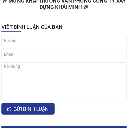
🎉 MỪNG KHAI TRƯƠNG VĂN PHÒNG CÔNG TY XÂY
DỰNG KHẢI MINH 🎉
VIẾT BÌNH LUẬN CỦA BẠN:
GỬI BÌNH LUẬN