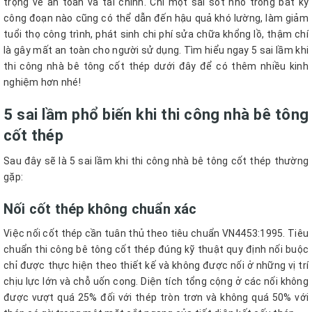
trọng về an toàn và tài chính. Chỉ một sai sót nhỏ trong bất kỳ
công đoạn nào cũng có thể dẫn đến hậu quả khó lường, làm giảm
tuổi thọ công trình, phát sinh chi phí sửa chữa khổng lồ, thậm chí
là gây mất an toàn cho người sử dụng. Tìm hiểu ngay 5 sai lầm khi
thi công nhà bê tông cốt thép dưới đây để có thêm nhiều kinh
nghiệm hơn nhé!
5 sai lầm phổ biến khi thi công nhà bê tông
cốt thép
Sau đây sẽ là 5 sai lầm khi thi công nhà bê tông cốt thép thường
gặp:
Nối cốt thép không chuẩn xác
Việc nối cốt thép cần tuân thủ theo tiêu chuẩn VN4453:1995. Tiêu
chuẩn thi công bê tông cốt thép đúng kỹ thuật quy định nối buộc
chỉ được thực hiện theo thiết kế và không được nối ở những vị trí
chịu lực lớn và chỗ uốn cong. Diện tích tổng cộng ở các nối không
được vượt quá 25% đối với thép tròn trơn và không quá 50% với