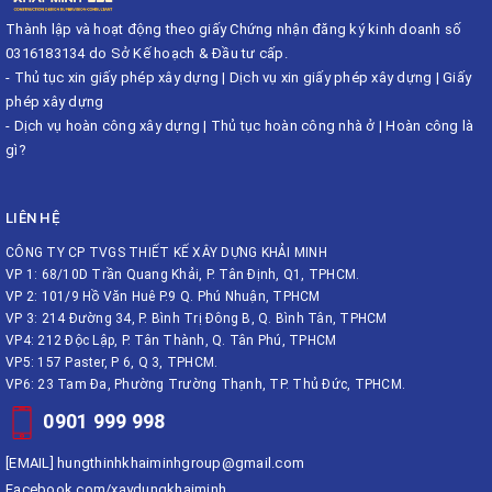
Thành lập và hoạt động theo giấy Chứng nhận đăng ký kinh doanh số
0316183134 do Sở Kế hoạch & Đầu tư cấp.
-
Thủ tục xin giấy phép xây dựng
|
Dịch vụ xin giấy phép xây dựng
|
Giấy
phép xây dựng
-
Dịch vụ hoàn công xây dựng
|
Thủ tục hoàn công nhà ở
|
Hoàn công là
gì?
LIÊN HỆ
CÔNG TY CP TVGS THIẾT KẾ XÂY DỰNG KHẢI MINH
VP 1: 68/10D Trần Quang Khải, P. Tân Định, Q1, TPHCM.
VP 2: 101/9 Hồ Văn Huê P.9 Q. Phú Nhuận, TPHCM
VP 3: 214 Đường 34, P. Bình Trị Đông B, Q. Bình Tân, TPHCM
VP4: 212 Độc Lập, P. Tân Thành, Q. Tân Phú, TPHCM
VP5: 157 Paster, P 6, Q 3, TPHCM.
VP6: 23 Tam Đa, Phường Trường Thạnh, TP. Thủ Đức, TPHCM.
0901 999 998
[EMAIL]
hungthinhkhaiminhgroup@gmail.com
Facebook.com/xaydungkhaiminh