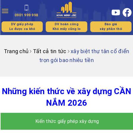
Toggle
0901 999 998
navigation
DV giấy phép
DV hoàn công
Báo giá
Lo được ca khó
Khó mấy cũng lo
xây phần thô
Trang chủ
Tất cả tin tức
xây biệt thự tân cổ điển
trọn gói bao nhiêu tiền
Những kiến thức về xây dựng CẦN
NẮM 2026
Kiến thức giấy phép xây dựng