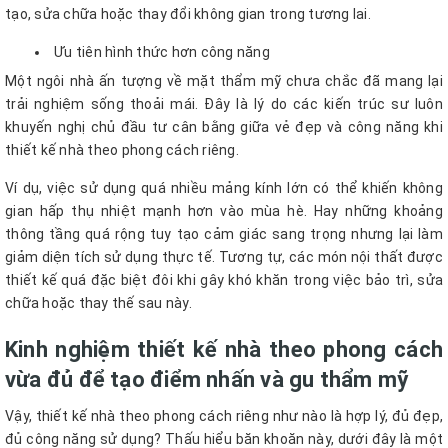
tạo, sửa chữa hoặc thay đổi không gian trong tương lai.
Ưu tiên hình thức hơn công năng
Một ngôi nhà ấn tượng về mặt thẩm mỹ chưa chắc đã mang lại
trải nghiệm sống thoải mái. Đây là lý do các kiến trúc sư luôn
khuyến nghị chủ đầu tư cân bằng giữa vẻ đẹp và công năng khi
thiết kế nhà theo phong cách riêng.
Ví dụ, việc sử dụng quá nhiều mảng kính lớn có thể khiến không
gian hấp thụ nhiệt mạnh hơn vào mùa hè. Hay những khoảng
thông tầng quá rộng tuy tạo cảm giác sang trọng nhưng lại làm
giảm diện tích sử dụng thực tế. Tương tự, các món nội thất được
thiết kế quá đặc biệt đôi khi gây khó khăn trong việc bảo trì, sửa
chữa hoặc thay thế sau này.
Kinh nghiệm thiết kế nhà theo phong cách
vừa đủ để tạo điểm nhấn và gu thẩm mỹ
Vậy, thiết kế nhà theo phong cách riêng như nào là hợp lý, đủ đẹp,
đủ công năng sử dụng? Thấu hiểu băn khoăn này, dưới đây là một