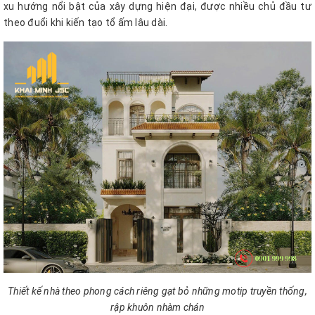
xu hướng nổi bật của xây dựng hiện đại, được nhiều chủ đầu tư
theo đuổi khi kiến tạo tổ ấm lâu dài.
Thiết kế nhà theo phong cách riêng gạt bỏ những motip truyền thống,
rập khuôn nhàm chán