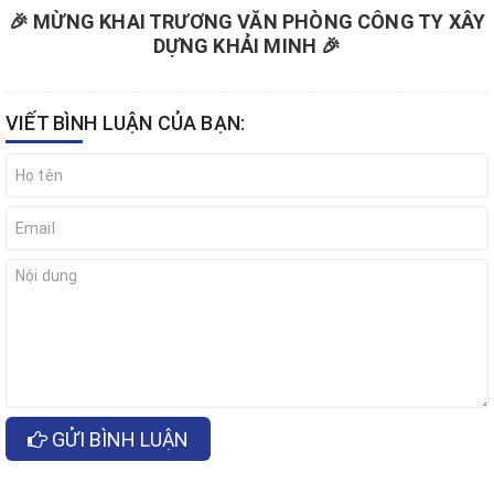
🎉 MỪNG KHAI TRƯƠNG VĂN PHÒNG CÔNG TY XÂY
DỰNG KHẢI MINH 🎉
VIẾT BÌNH LUẬN CỦA BẠN:
GỬI BÌNH LUẬN