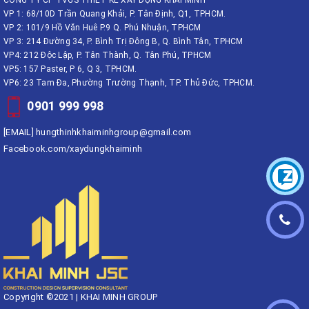
CÔNG TY CP TVGS THIẾT KẾ XÂY DỰNG KHẢI MINH
VP 1: 68/10D Trần Quang Khải, P. Tân Định, Q1, TPHCM.
VP 2: 101/9 Hồ Văn Huê P.9 Q. Phú Nhuận, TPHCM
VP 3: 214 Đường 34, P. Bình Trị Đông B, Q. Bình Tân, TPHCM
VP4: 212 Độc Lập, P. Tân Thành, Q. Tân Phú, TPHCM
VP5: 157 Paster, P 6, Q 3, TPHCM.
VP6: 23 Tam Đa, Phường Trường Thạnh, TP. Thủ Đức, TPHCM.
0901 999 998
[EMAIL]
hungthinhkhaiminhgroup@gmail.com
Facebook.com/xaydungkhaiminh
Copyright ©2021 | KHAI MINH GROUP