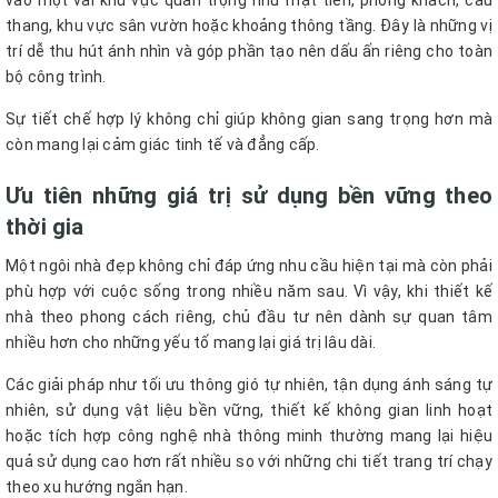
vào một vài khu vực quan trọng như mặt tiền, phòng khách, cầu
thang, khu vực sân vườn hoặc khoảng thông tầng. Đây là những vị
trí dễ thu hút ánh nhìn và góp phần tạo nên dấu ấn riêng cho toàn
bộ công trình.
Sự tiết chế hợp lý không chỉ giúp không gian sang trọng hơn mà
còn mang lại cảm giác tinh tế và đẳng cấp.
Ưu tiên những giá trị sử dụng bền vững theo
thời gia
Một ngôi nhà đẹp không chỉ đáp ứng nhu cầu hiện tại mà còn phải
phù hợp với cuộc sống trong nhiều năm sau. Vì vậy, khi thiết kế
nhà theo phong cách riêng, chủ đầu tư nên dành sự quan tâm
nhiều hơn cho những yếu tố mang lại giá trị lâu dài.
Các giải pháp như tối ưu thông gió tự nhiên, tận dụng ánh sáng tự
nhiên, sử dụng vật liệu bền vững, thiết kế không gian linh hoạt
hoặc tích hợp công nghệ nhà thông minh thường mang lại hiệu
quả sử dụng cao hơn rất nhiều so với những chi tiết trang trí chạy
theo xu hướng ngắn hạn.