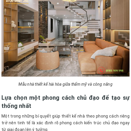
Mẫu nhà thiết kế hài hòa giữa thẩm mỹ và công năng
Lựa chọn một phong cách chủ đạo để tạo sự
thống nhất
Một trong những bí quyết giúp thiết kế nhà theo phong cách riêng
trở nên tinh tế là xác định rõ phong cách kiến trúc chủ đạo ngay
từ giai đoạn lên ý tưởng.