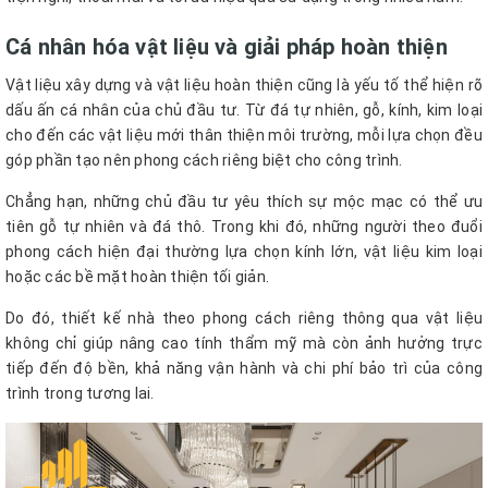
Cá nhân hóa vật liệu và giải pháp hoàn thiện
Vật liệu xây dựng và vật liệu hoàn thiện cũng là yếu tố thể hiện rõ
dấu ấn cá nhân của chủ đầu tư. Từ đá tự nhiên, gỗ, kính, kim loại
cho đến các vật liệu mới thân thiện môi trường, mỗi lựa chọn đều
góp phần tạo nên phong cách riêng biệt cho công trình.
Chẳng hạn, những chủ đầu tư yêu thích sự mộc mạc có thể ưu
tiên gỗ tự nhiên và đá thô. Trong khi đó, những người theo đuổi
phong cách hiện đại thường lựa chọn kính lớn, vật liệu kim loại
hoặc các bề mặt hoàn thiện tối giản.
Do đó, thiết kế nhà theo phong cách riêng thông qua vật liệu
không chỉ giúp nâng cao tính thẩm mỹ mà còn ảnh hưởng trực
tiếp đến độ bền, khả năng vận hành và chi phí bảo trì của công
trình trong tương lai.