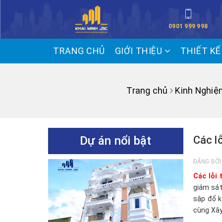
0901 999 998
TRANG CHỦ
GIỚI THIỆU
THIẾT K
Trang chủ
Kinh Nghiệ
Dự án nổi bật
Các l
ĐĂNG BỞ
Các lỗi 
giám sát
sập đổ k
cùng Xây