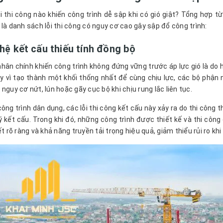
i thi công nào khiến công trình dễ sập khi có gió giật? Tổng hợp t
 là danh sách lỗi thi công có nguy cơ cao gây sập đổ công trình:
 hệ kết cấu thiếu tính đồng bộ
hân chính khiến công trình không đứng vững trước áp lực gió là do hệ
y vì tạo thành một khối thống nhất để cùng chịu lực, các bộ phận n
nguy cơ nứt, lún hoặc gãy cục bộ khi chịu rung lắc liên tục.
công trình dân dụng, các lỗi thi công kết cấu này xảy ra do thi công
ý kết cấu. Trong khi đó, những công trình được thiết kế và thi cô
ết rõ ràng và khả năng truyền tải trọng hiệu quả, giảm thiểu rủi ro khi