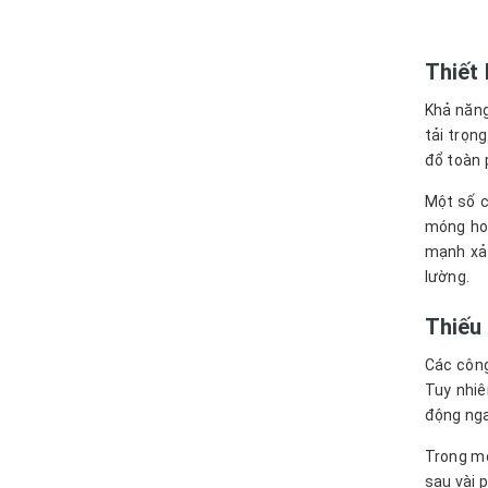
Thiết 
Khả năng
tải trọn
đổ toàn 
Một số c
móng hoặ
mạnh xảy
lường.
Thiếu
Các công
Tuy nhiê
động nga
Trong mộ
sau vài 