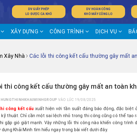
DV GIẤY PHÉP
DV HOÀN CÔNG
LO ĐƯỢC CA KHÓ
KHÓ MẤY CŨNG LO
Ế
XÂY DỰNG
CÔNG TRÌNH
DỊCH VỤ
BÁ
m Xây Nhà
Các lỗi thi công kết cấu thường gây mất an 
ỗi thi công kết cấu thường gây mất an toàn khi
I
HUNGTHINHKHAIMINHGROUP
VÀO LÚC 19/08/2025
thi công kết cấu
xuất hiện với tần suất đáng báo động, đặc biệt ở
 kỹ thuật. Chỉ cần một sai lệch nhỏ trong thi công cũng có thể tạo 
hi gặp gió giật mạnh. Vậy những lỗi thi công nào khiến công trình
 dựng Khải Minh tìm hiểu ngay trong bài viết dưới đây.