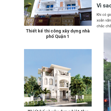
Vì sa
Khi có g
xoắn vặn
chắc chắ
Thiết kế thi công xây dựng nhà
phố Quận 1