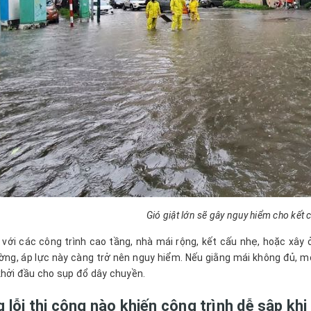
Gió giật lớn sẽ gây nguy hiểm cho kết 
 với các công trình cao tầng, nhà mái rộng, kết cấu nhẹ, hoặc xây ở
ờng, áp lực này càng trở nên nguy hiểm. Nếu giằng mái không đủ, m
khởi đầu cho sụp đổ dây chuyền.
 lỗi thi công nào khiến công trình dễ sập khi