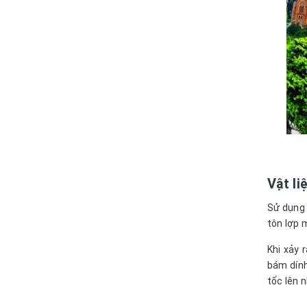
Vật li
Sử dụng 
tôn lợp 
Khi xảy 
bám dính
tốc lên 