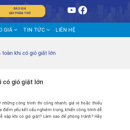
BÁO GIÁ
XÂY PHẦN THÔ
O GIÁ
TIN TỨC
LIÊN HỆ
toàn khi có gió giật lớn
 có gió giật lớn
 những công trình thi công nhanh, giá rẻ hoặc thiếu
ra điểm yếu kết cấu nghiêm trọng, khiến công trình dễ
 dễ sập khi có gió giật? Làm sao để phòng tránh? Hãy