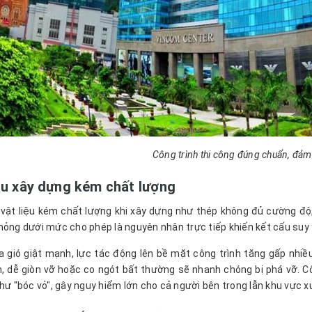
Công trình thi công đúng chuẩn, đảm
ệu xây dựng kém chất lượng
vật liệu kém chất lượng khi xây dựng như thép không đủ cường độ, 
mỏng dưới mức cho phép là nguyên nhân trực tiếp khiến kết cấu suy
ra gió giật mạnh, lực tác động lên bề mặt công trình tăng gấp nhiề
, dễ giòn vỡ hoặc co ngót bất thường sẽ nhanh chóng bị phá vỡ. Cộ
như "bóc vỏ", gây nguy hiểm lớn cho cả người bên trong lẫn khu vực 