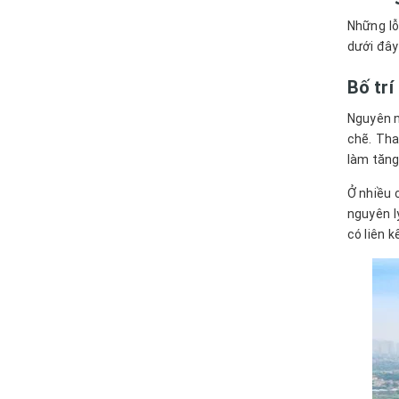
Những lỗ
dưới đây
Bố trí
Nguyên n
chẽ. Tha
làm tăng 
Ở nhiều 
nguyên l
có liên k