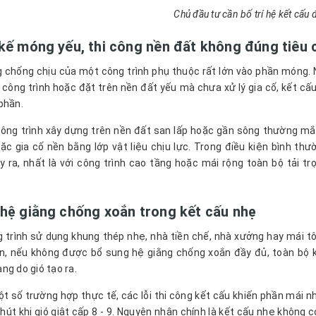
Chủ đầu tư cần bố trí hệ kết cấu
kế móng yếu, thi công nền đất không đúng tiêu
 chống chịu của một công trình phụ thuộc rất lớn vào phần móng.
g công trình hoặc đặt trên nền đất yếu mà chưa xử lý gia cố, kết cấu
phần.
ông trình xây dựng trên nền đất san lấp hoặc gần sông thường mắc 
c gia cố nền bằng lớp vật liệu chịu lực. Trong điều kiện bình thườn
 ra, nhất là với công trình cao tầng hoặc mái rộng toàn bộ tải t
 hệ giằng chống xoắn trong kết cấu nhẹ
 trình sử dụng khung thép nhẹ, nhà tiền chế, nhà xưởng hay mái tô
n, nếu không được bổ sung hệ giằng chống xoắn đầy đủ, toàn bộ 
ng do gió tạo ra.
t số trường hợp thực tế, các lỗi thi công kết cấu khiến phần mái n
phút khi gió giật cấp 8 - 9. Nguyên nhân chính là kết cấu nhẹ không 