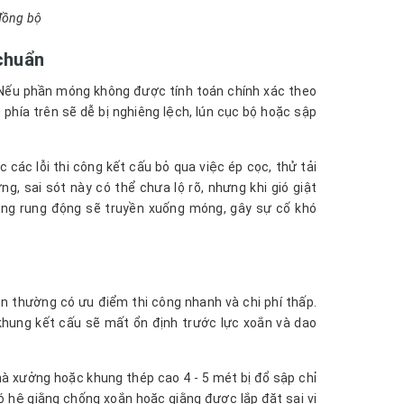
 đồng bộ
 chuẩn
 Nếu phần móng không được tính toán chính xác theo
 phía trên sẽ dễ bị nghiêng lệch, lún cục bộ hoặc sập
các lỗi thi công kết cấu bỏ qua việc ép cọc, thử tải
g, sai sót này có thể chưa lộ rõ, nhưng khi gió giật
rọng rung động sẽ truyền xuống móng, gây sự cố khó
n thường có ưu điểm thi công nhanh và chi phí thấp.
khung kết cấu sẽ mất ổn định trước lực xoắn và dao
hà xưởng hoặc khung thép cao 4 - 5 mét bị đổ sập chỉ
có hệ giằng chống xoắn hoặc giằng được lắp đặt sai vị