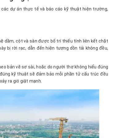
ừ các dự án thực tế và báo cáo kỹ thuật hiện trường,
 dầm, cột và sàn được bố trí thiếu tính liên kết chặt
ày bị rời rạc, dẫn đến hiện tượng dồn tải không đều,
 theo bản vẽ sơ sài, hoặc do người thợ không hiểu đúng
ng đúng kỹ thuật sẽ đảm bảo mỗi phần tử cấu trúc đều
 xảy ra gió giật mạnh.