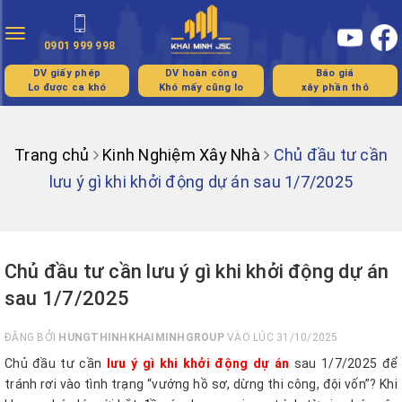
Toggle
0901 999 998
navigation
DV giấy phép
DV hoàn công
Báo giá
Lo được ca khó
Khó mấy cũng lo
xây phần thô
Trang chủ
Kinh Nghiệm Xây Nhà
Chủ đầu tư cần
lưu ý gì khi khởi động dự án sau 1/7/2025
Chủ đầu tư cần lưu ý gì khi khởi động dự án
sau 1/7/2025
ĐĂNG BỞI
HUNGTHINHKHAIMINHGROUP
VÀO LÚC 31/10/2025
Chủ đầu tư cần
lưu ý gì khi khởi động dự án
sau 1/7/2025 để
tránh rơi vào tình trạng “vướng hồ sơ, dừng thi công, đội vốn”? Khi