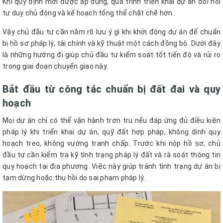
Khi quy định mới được áp dụng, quá trình triển khai dự án đòi hỏi
tư duy chủ động và kế hoạch tổng thể chặt chẽ hơn.
Vậy chủ đầu tư cần nắm rõ lưu ý gì khi khởi động dự án để chuẩn
bị hồ sơ pháp lý, tài chính và kỹ thuật một cách đồng bộ. Dưới đây
là những hướng đi giúp chủ đầu tư kiểm soát tốt tiến độ và rủi ro
trong giai đoạn chuyển giao này.
Bắt đầu từ công tác chuẩn bị đất đai và quy
hoạch
Mọi dự án chỉ có thể vận hành trơn tru nếu đáp ứng đủ điều kiện
pháp lý khi triển khai dự án, quỹ đất hợp pháp, không dính quy
hoạch treo, không vướng tranh chấp. Trước khi nộp hồ sơ, chủ
đầu tư cần kiểm tra kỹ tình trạng pháp lý đất và rà soát thông tin
quy hoạch tại địa phương. Việc này giúp tránh tình trạng dự án bị
tạm dừng hoặc thu hồi do sai phạm pháp lý.