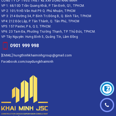
CÔNG TY CP TVGS THIẾT KẾ XÂY DỰNG KHẢI MINH
VP 1: 68/10D Trần Quang Khải, P. Tân Định, Q1, TPHCM.
VP 2: 101/9 Hồ Văn Huê P.9 Q. Phú Nhuận, TPHCM
VP 3: 214 Đường 34, P. Bình Trị Đông B, Q. Bình Tân, TPHCM
VP4: 212 Độc Lập, P. Tân Thành, Q. Tân Phú, TPHCM
VP5: 157 Paster, P 6, Q 3, TPHCM.
VP6: 23 Tam Đa, Phường Trường Thạnh, TP. Thủ Đức, TPHCM.
VP Tây Nguyên: Hưng Bình 5, Quảng Tín, Lâm Đồng
0901 999 998
[EMAIL]
hungthinhkhaiminhgroup@gmail.com
Facebook.com/xaydungkhaiminh