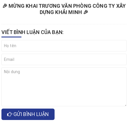
🎉 MỪNG KHAI TRƯƠNG VĂN PHÒNG CÔNG TY XÂY
DỰNG KHẢI MINH 🎉
VIẾT BÌNH LUẬN CỦA BẠN:
GỬI BÌNH LUẬN